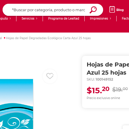
Blog
puto
Servicios
Programa de Lealtad
Impresiones
Fact
Computadoras de Escritorio
Creación de contenido digital
al
Hojas de Papel Degradadas Ecológica Carta Azul 25 hojas
Ingresar Codigo Postal
Laptops
giit!
Tablets
Blog
Hojas de Pape
Monitores
Venta corporativa
Azul 25 hojas
SKU:
100149152
PyME
20
$15.
$19.
00
Precio exclusivo online