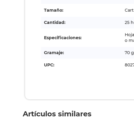
Tamaño:
Cart
Cantidad:
25 h
Hoja
Especificaciones:
o ma
Gramaje:
70 g
UPC:
802
Artículos similares