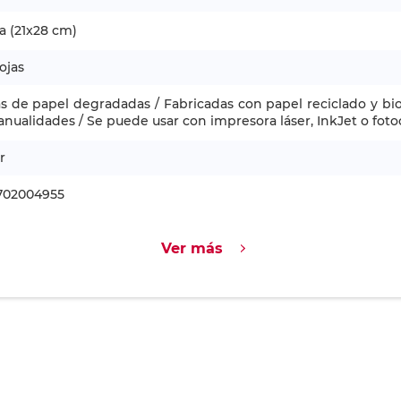
a (21x28 cm)
ojas
s de papel degradadas / Fabricadas con papel reciclado y bio
nualidades / Se puede usar con impresora láser, InkJet o fot
r
702004955
Ver más