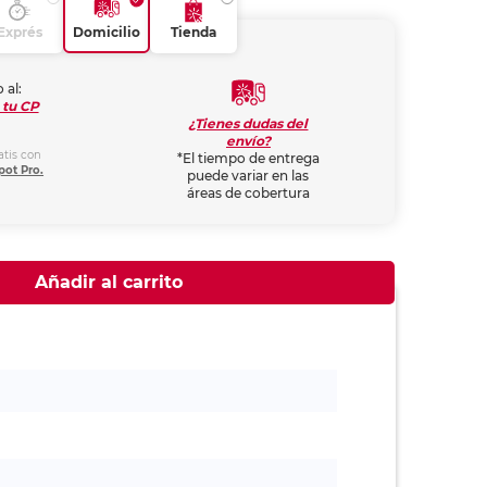
Exprés
Domicilio
Tienda
 al:
 tu CP
¿Tienes dudas del
envío?
atis con
*El tiempo de entrega
pot Pro.
puede variar en las
áreas de cobertura
Añadir al carrito