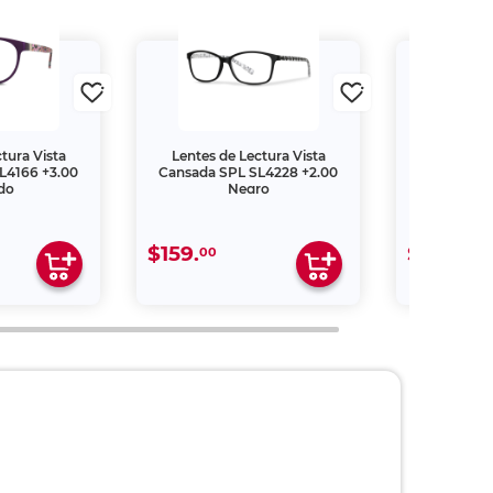
tura Vista
Lentes de Lectura Vista
Lentes de
L4166 +3.00
Cansada SPL SL4228 +2.00
Cansada S
do
Negro
$159.
$209.
00
00