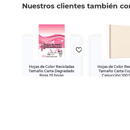
Nuestros clientes también c
100
Hojas de Color Recicladas
Hojas de Color Re
120 gr
Tamaño Carta Degradado
Tamaño Carta C
Rosa 25 hojas
Capuccino 100 
$11.
$49.
40
00
00
$19.