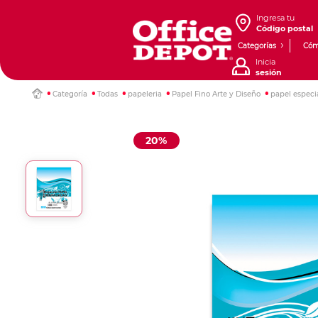
Ingresa tu
Código postal
Categorías
Cóm
Inicia
sesión
Categoría
Todas
papeleria
Papel Fino Arte y Diseño
papel especi
20%