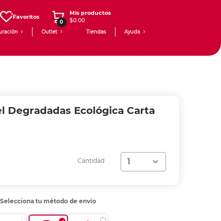
Mis productos
Favoritos
$0.00
0
uración
Outlet
Tiendas
Ayuda
l Degradadas Ecológica Carta
Cantidad
Selecciona tu método de envío