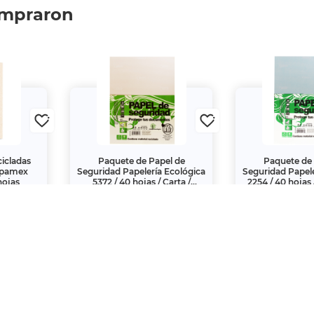
ompraron
cicladas
Paquete de Papel de
Paquete de 
opamex
Seguridad Papelería Ecológica
Seguridad Papele
hojas
5372 / 40 hojas / Carta /
2254 / 40 hojas 
Crema
$29.
$29.
90
90