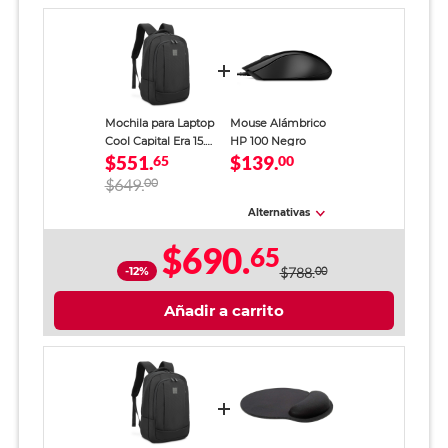
Mochila para Laptop
Mouse Alámbrico
Cool Capital Era 15.6
HP 100 Negro
$551.
$139.
pulg. Negro
65
00
$649.
00
Alternativas
$690.
65
-12%
$788.
00
Añadir a carrito