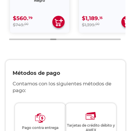
Negro
$560.
$1,189.
79
15
00
00
$749.
$1,399.
Métodos de pago
Contamos con los siguientes métodos de
pago:
Tarjetas de crédito débito y
Pago contra entrega
AMEX