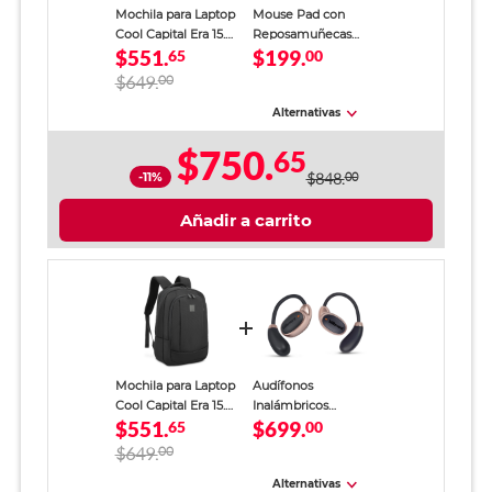
Mochila para Laptop
Mouse Pad con
Cool Capital Era 15.6
Reposamuñecas
$551.
$199.
pulg. Negro
65
Memory Foam
00
Spectra 53404 /
$649.
00
Negro
Alternativas
$750.
65
-11%
$848.
00
Añadir a carrito
Mochila para Laptop
Audífonos
Cool Capital Era 15.6
Inalámbricos
$551.
$699.
pulg. Negro
65
Billboard Copper
00
Negro
$649.
00
Alternativas