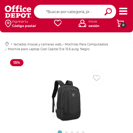
Ingresar Codigo Pos
Ingresa tu
Inicia
0
Código postal
sesión
teclados mouse y camaras web
Mochilas Para Computadora
Mochila para Laptop Cool Capital Era 15.6 pulg. Negro
15%