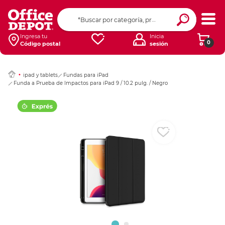
Ingresar Codigo Pos
Ingresa tu
Inicia
0
Código postal
sesión
ipad y tablets
Fundas para iPad
Funda a Prueba de Impactos para iPad 9 / 10.2 pulg. / Negro