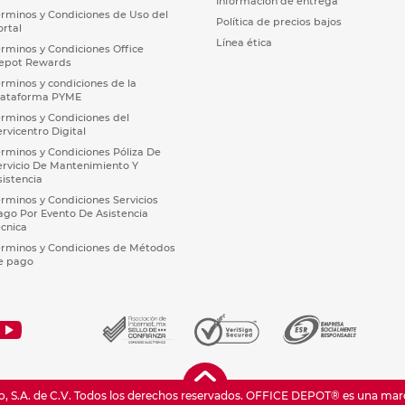
Información de entrega
érminos y Condiciones de Uso del
Política de precios bajos
ortal
Línea ética
érminos y Condiciones Office
epot Rewards
érminos y condiciones de la
lataforma PYME
érminos y Condiciones del
ervicentro Digital
érminos y Condiciones Póliza De
ervicio De Mantenimiento Y
sistencia
érminos y Condiciones Servicios
ago Por Evento De Asistencia
écnica
érminos y Condiciones de Métodos
e pago
 S.A. de C.V. Todos los derechos reservados.
OFFICE DEPOT® es una marca 