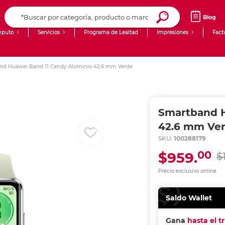
Blog
puto
Servicios
Programa de Lealtad
Impresiones
Fact
Computadoras de Escritorio
Creación de contenido digital
nd Huawei Band 11 Candy Aluminio 42.6 mm Verde
Ingresar Codigo Postal
Laptops
giit!
Tablets
Blog
Smartband H
Monitores
Venta corporativa
42.6 mm Ve
SKU:
100288179
PyME
00
$959.
$
Precio exclusivo online
Saldo Wallet
Gana
hasta el t