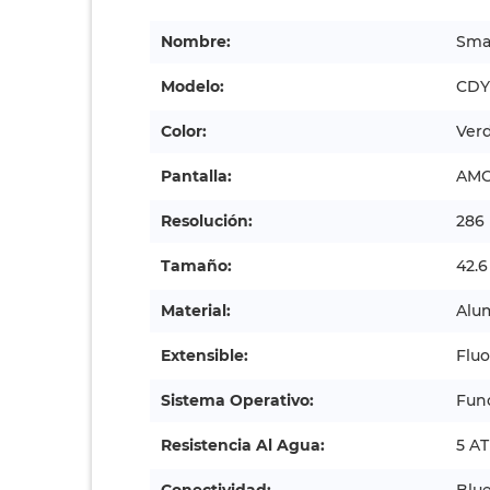
Nombre:
Sma
Modelo:
CDY
Color:
Ver
Pantalla:
AMO
Resolución:
286 
Tamaño:
42.
Material:
Alu
Extensible:
Flu
Sistema Operativo:
Fun
Resistencia Al Agua:
5 A