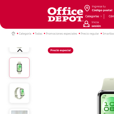
Ingresa tu
Código postal
Categorías
Cóm
Inicia
sesión
Categoría
Todas
Promociones especiales
Precio regular
Smartba