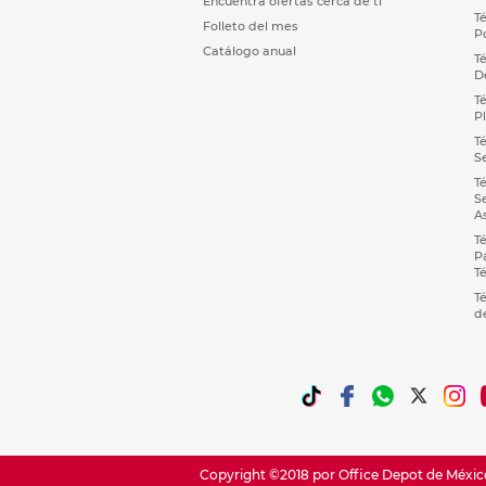
Encuentra ofertas cerca de ti
T
Folleto del mes
P
Catálogo anual
T
D
T
P
T
S
T
S
A
T
P
T
T
d
Copyright ©2018 por Office Depot de México,