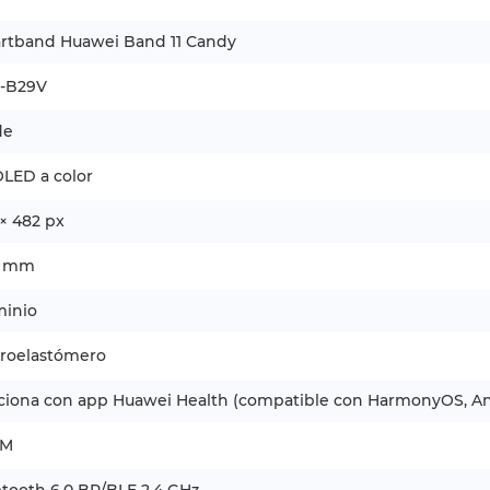
rtband Huawei Band 11 Candy
-B29V
de
LED a color
× 482 px
6 mm
minio
oroelastómero
ciona con app Huawei Health (compatible con HarmonyOS, An
TM