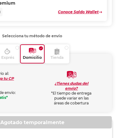
remium
Conoce Saldo Wallet
N
Selecciona tu método de envío
Exprés
Domicilio
Tienda
ío al:
a tu CP
¿Tienes dudas del
envío?
de envío:
*El tiempo de entrega
atis*
puede variar en las
áreas de cobertura
Agotado temporalmente