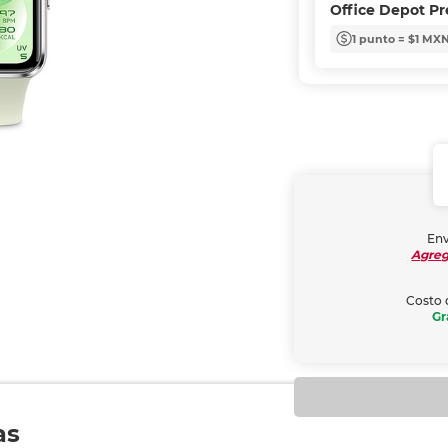
Office Depot P
1 punto = $1 MX
Env
Agreg
Costo 
Gr
as