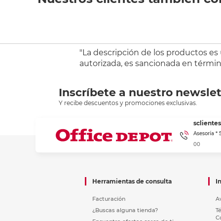
"La descripción de los productos es
autorizada, es sancionada en término
Inscríbete a nuestro newslet
Y recibe descuentos y promociones exclusivas.
sclient
Asesoría *
00
Herramientas de consulta
I
Facturación
A
¿Buscas alguna tienda?
T
C