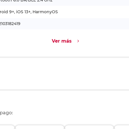
tooth 6.0 BR/BLE 2.4 GHz
oid 9+, iOS 13+, HarmonyOS
2103182419
Ver más
 pago: