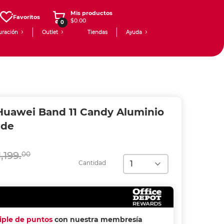
Mis productos
Favoritos
$0.00
0
uración
Outlet
Tiendas
Ayuda
uawei Band 11 Candy Aluminio
rde
1,199.
00
Cantidad
riple de puntos
con nuestra membresía