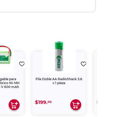
gable para
Pila Doble AA RadioShack 3.6
Pila Tipo 
mbrico NI-MH
v 1 pieza
RadioSh
4 V 600 mAh
$199.
$99.
00
00