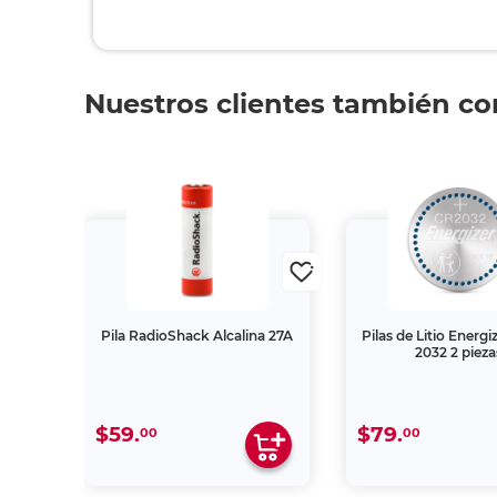
Nuestros clientes también c
Pila RadioShack Alcalina 27A
Pilas de Litio Energ
s
2032 2 pieza
$59.
$79.
00
00