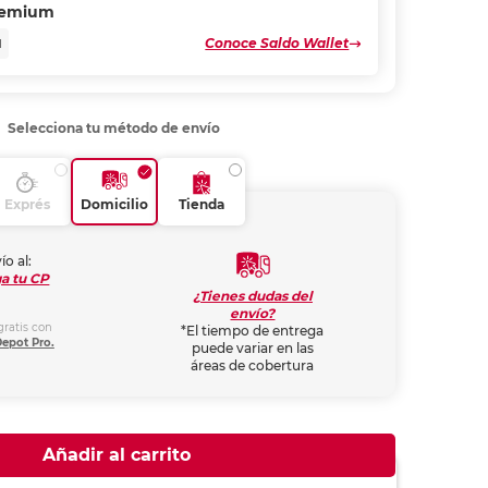
remium
Conoce Saldo Wallet
N
Selecciona tu método de envío
Exprés
Domicilio
Tienda
ío al:
a tu CP
¿Tienes dudas del
envío?
gratis con
*El tiempo de entrega
Depot Pro.
puede variar en las
áreas de cobertura
Añadir al carrito