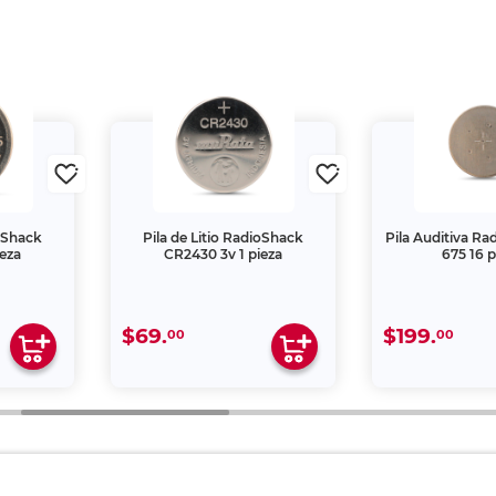
ioShack
Pila de Litio RadioShack
Pila Auditiva Ra
ieza
CR2430 3v 1 pieza
675 16 p
$69.
$199.
00
00