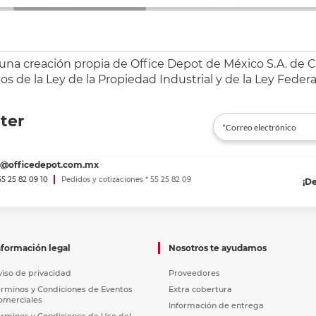
 una creación propia de Office Depot de México S.A. de C.
s de la Ley de la Propiedad Industrial y de la Ley Federa
ter
es@officedepot.com.mx
 55 25 82 09 10
Pedidos y cotizaciones * 55 25 82 09
¡D
nformación legal
Nosotros te ayudamos
viso de privacidad
Proveedores
érminos y Condiciones de Eventos
Extra cobertura
omerciales
Información de entrega
érminos y Condiciones de Uso del