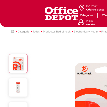
Ingresa tu
Código postal
Categorías
Cóm
Inicia
sesión
Categoría
Todas
Productos RadioShack
Electrónica y Hogar
Pila