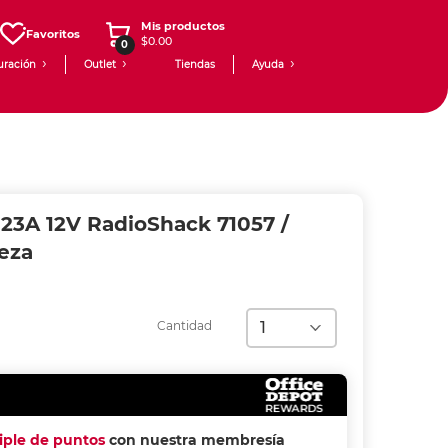
Mis productos
Favoritos
$0.00
0
uración
Outlet
Tiendas
Ayuda
a 23A 12V RadioShack 71057 /
eza
Cantidad
riple de puntos
con nuestra membresía