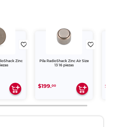
dioShack Zinc
Pila RadioShack Zinc Air Size
Cable US
iezas
13 16 piezas
RadioShac
$199.
$269.
00
00