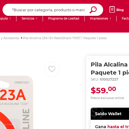
Blog
puto
Servicios
Programa de Lealtad
Impresiones
Fact
Computadoras de Escritorio
Creación de contenido digital
s y Accesorios
Pila Alcalina 23A 12V RadioShack 71057 / Paquete 1 pieza
Ingresar Codigo Postal
Laptops
giit!
Tablets
Blog
Pila Alcalin
Monitores
Venta corporativa
Paquete 1 pi
SKU:
100027227
PyME
00
$59.
Precio exclusivo online
Saldo Wallet
Gana
hasta el t