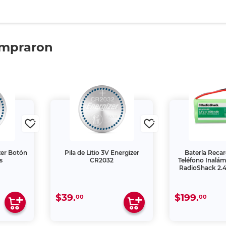
ompraron
izer Botón
Pila de Litio 3V Energizer
Batería Recar
s
CR2032
Teléfono Inalá
RadioShack 2.
$39.
$199.
00
00