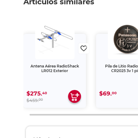
Artículos similares
undos
Antena Aérea RadioShack
Pila de Litio Rad
LR012 Exterior
CR2025 3v 1 p
$275.
$69.
40
00
00
$459.