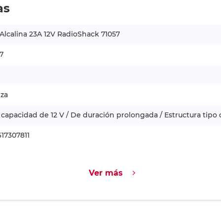
as
 Alcalina 23A 12V RadioShack 71057
7
eza
capacidad de 12 V / De duración prolongada / Estructura tipo c
17307811
Ver más