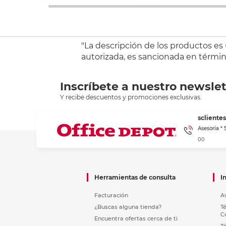
"La descripción de los productos es
autorizada, es sancionada en término
Inscríbete a nuestro newslet
Y recibe descuentos y promociones exclusivas.
sclient
Asesoría *
00
Herramientas de consulta
I
Facturación
A
¿Buscas alguna tienda?
T
C
Encuentra ofertas cerca de ti
T