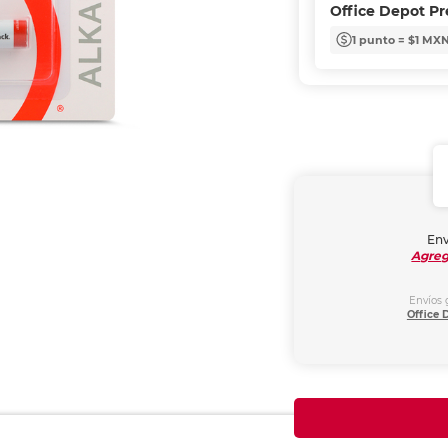
Office Depot P
1 punto = $1 MX
Env
Agreg
Envíos 
Office 