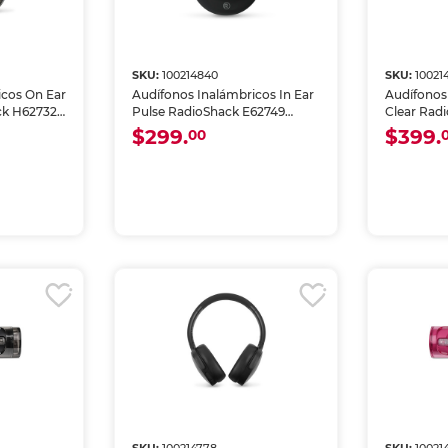
SKU:
100214840
SKU:
10021
icos On Ear
Audífonos Inalámbricos In Ear
Audífonos
ck H62732
Pulse RadioShack E62749
Clear Rad
Negro
Blanco
$299.
$399.
00