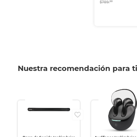
$789.
00
Nuestra recomendación para t