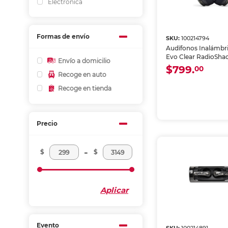
Electrónica
Formas de envío
SKU:
100214794
Audífonos Inalámbr
Evo Clear RadioSha
Envío a domicilio
Negro
$799.
00
Recoge en auto
Recoge en tienda
Precio
-
$
$
Aplicar
Evento