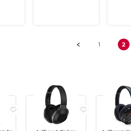
(
1
2
i