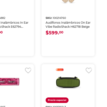
4882
SKU:
100214760
 Inalámbricos In Ear
Audífonos Inalámbricos On Ear
ioShack E62794
Vibe RadioShack H62718 Beige
$599.
00
00