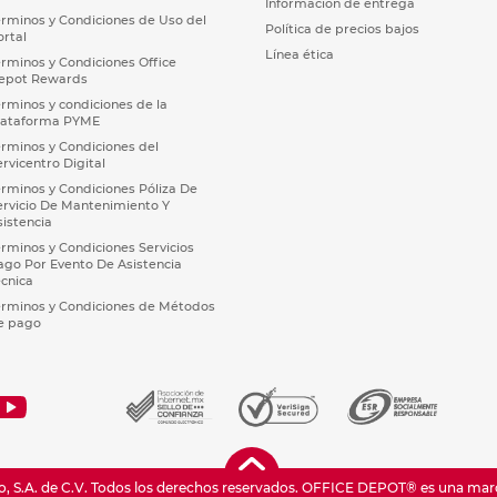
Información de entrega
érminos y Condiciones de Uso del
Política de precios bajos
ortal
Línea ética
érminos y Condiciones Office
epot Rewards
érminos y condiciones de la
lataforma PYME
érminos y Condiciones del
ervicentro Digital
érminos y Condiciones Póliza De
ervicio De Mantenimiento Y
sistencia
érminos y Condiciones Servicios
ago Por Evento De Asistencia
écnica
érminos y Condiciones de Métodos
e pago
 S.A. de C.V. Todos los derechos reservados.
OFFICE DEPOT® es una marca 