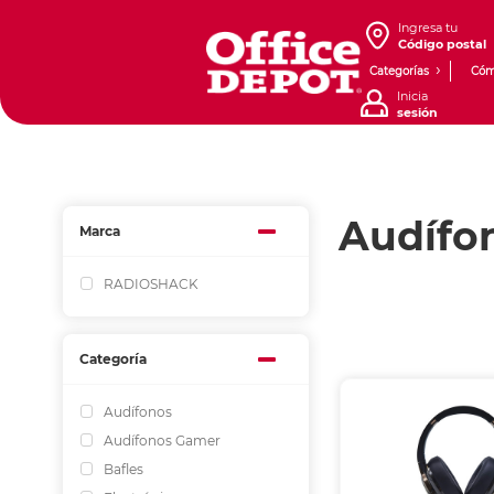
Ingresa tu
Código postal
Categorías
Cóm
Inicia
sesión
Audífo
Marca
RADIOSHACK
Categoría
Audífonos
Audífonos Gamer
Bafles