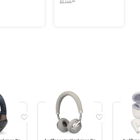
$3,149.
00
current)