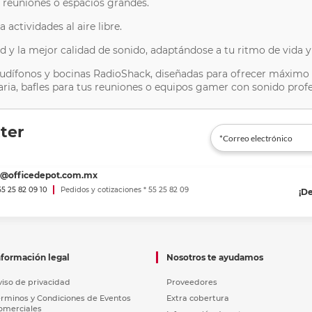
, reuniones o espacios grandes.
 actividades al aire libre.
 la mejor calidad de sonido, adaptándose a tu ritmo de vida y 
udífonos y bocinas RadioShack, diseñadas para ofrecer máximo 
ria, bafles para tus reuniones o equipos gamer con sonido profes
ter
es@officedepot.com.mx
 55 25 82 09 10
Pedidos y cotizaciones * 55 25 82 09
¡D
nformación legal
Nosotros te ayudamos
viso de privacidad
Proveedores
érminos y Condiciones de Eventos
Extra cobertura
omerciales