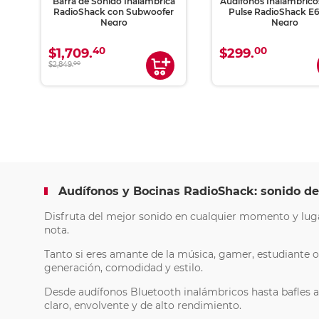
k
Barra de Sonido Inalámbrica
Audífonos Inalámbricos
RadioShack con Subwoofer
Pulse RadioShack E
Negro
Negro
40
00
$1,709.
$299.
$2,849.
00
Audífonos y Bocinas RadioShack: sonido d
Disfruta del mejor sonido en cualquier momento y luga
nota.
Tanto si eres amante de la música, gamer, estudiante o
generación, comodidad y estilo.
Desde audífonos Bluetooth inalámbricos hasta bafles am
claro, envolvente y de alto rendimiento.