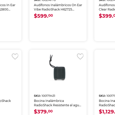
SKU:
100214778
SKU:
10021
cos In Ear
Audífonos Inalámbricos On Ear
Audífonos
62800
Vibe RadioShack H62725
Clear Rad
Negro
$599.
$399.
00
SKU:
100179431
SKU:
10017
ioShack
Bocina Inalámbrica
Bocina In
RadioShack Resistente al agua
RadioShac
Gris
$379.
$1,129
00