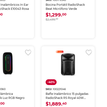
4903
SKU:
100179343
 Inalámbricos In Ear
Bocina Portátil RadioShack
ioShack E10043 Rosa
Beat Micrófono Verde
$1,299.
00
00
$2,499.
00
-40%
9360
SKU:
100221046
alámbrica
Bafle Inalámbrico 15 pulgadas
k Luz RGB Negro
RadioShack RS Royal 40W
Negro
.
$1,889.
00
40