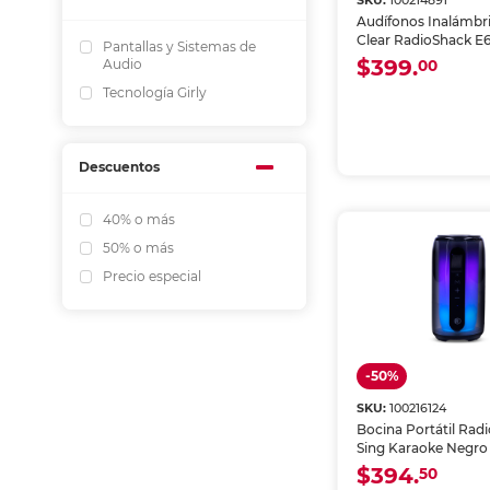
SKU:
100214891
Audífonos Inalámbri
Clear RadioShack E
Pantallas y Sistemas de
Negro
$399.
Audio
00
Tecnología Girly
Descuentos
40% o más
50% o más
Precio especial
-50%
SKU:
100216124
Bocina Portátil Rad
Sing Karaoke Negro
$394.
50