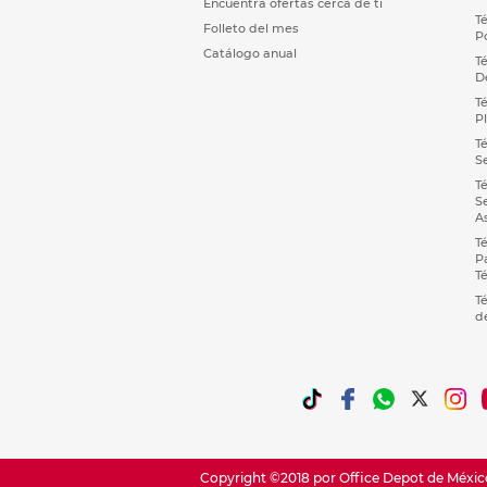
Encuentra ofertas cerca de ti
T
Folleto del mes
P
Catálogo anual
T
D
T
P
T
S
T
S
A
T
P
T
T
d
Copyright ©2018 por Office Depot de México,