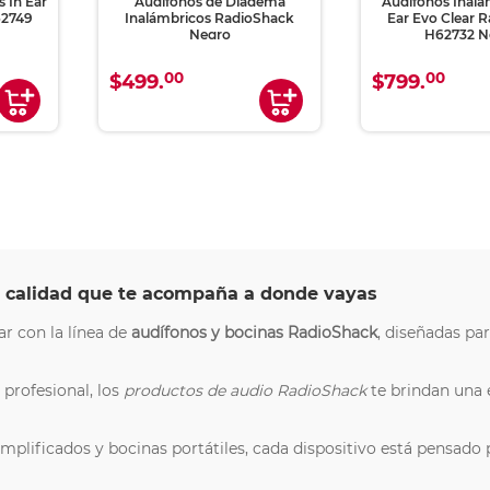
 In Ear
Audífonos de Diadema
Audífonos Inal
62749
Inalámbricos RadioShack
Ear Evo Clear 
Negro
H62732 N
00
00
$499.
$799.
e calidad que te acompaña a donde vayas
r con la línea de
audífonos y bocinas RadioShack
, diseñadas pa
 profesional, los
productos de audio RadioShack
te brindan una 
plificados y bocinas portátiles, cada dispositivo está pensado 