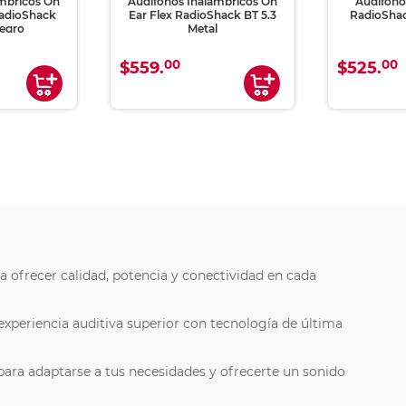
ámbricos On
Audífonos Inalámbricos On
Audífono
RadioShack
Ear Flex RadioShack BT 5.3
RadioSha
egro
Metal
00
00
$559.
$525.
ra ofrecer calidad, potencia y conectividad en cada
experiencia auditiva superior con tecnología de última
para adaptarse a tus necesidades y ofrecerte un sonido