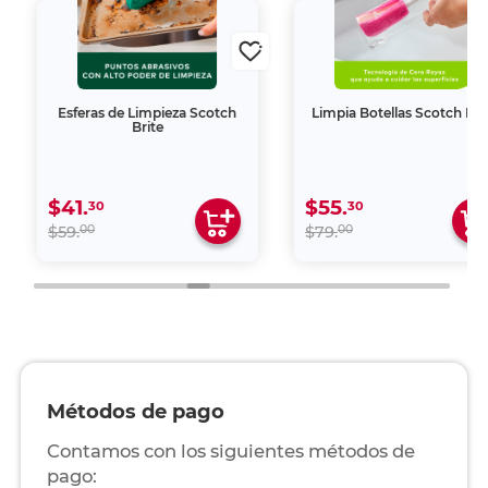
Esferas de Limpieza Scotch
Limpia Botellas Scotch Bri
Brite
$41.
$55.
30
30
00
00
$59.
$79.
Métodos de pago
Contamos con los siguientes métodos de
pago: