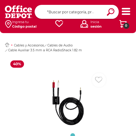
Ingresar Codigo Pos
Ingresa tu
Inicia
0
Código postal
sesión
Cables y Accesorios
Cables de Audio
Cable Auxiliar 3.5 mm a RCA RadioShack 1.82 m
40%