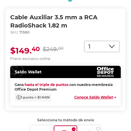
Cable Auxiliar 3.5 mm a RCA
RadioShack 1.82 m
SKU:
71580
Cantidad
40
$149.
$249.
00
Precio exclusivo online
Saldo Wallet
Gana
hasta el triple de puntos
con nuestra membresía
Office Depot Premium
Conoce Saldo Wallet
1 punto = $1 MXN
Selecciona tu método de envío