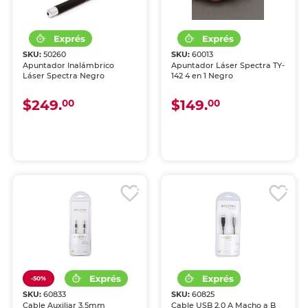
SKU:
50260
SKU:
60013
Apuntador Inalámbrico
Apuntador Láser Spectra TY-
Láser Spectra Negro
142 4 en 1 Negro
$249.
$149.
00
00
-50%
SKU:
60833
SKU:
60825
Cable Auxiliar 3.5mm
Cable USB 2.0 A Macho a B