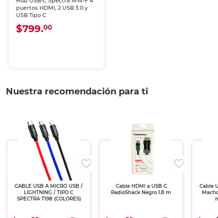
Hub USB-C Spectra MW-F 4
puertos HDMI, 2 USB 3.0 y
USB Tipo C
$799.
00
Nuestra recomendación para ti
CABLE USB A MICRO USB /
Cable HDMI a USB C
Cable 
LIGHTNING / TIPO C
RadioShack Negro 1.8 m
Macho 
SPECTRA T198 (COLORES)
m