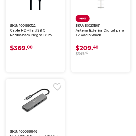
-40%
SKU:
100189322
SKU:
100231981
Cable HDMI a USB C
Antena Exterior Digital para
RadioShack Negro 1.8 m
TV RadioShack
$369.
$209.
00
40
$349.
00
SKU:
100068846