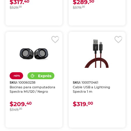
$317.
$289.
40
50
$529.
00
$579.
00
-40%
SKU:
100060238
SKU:
100070461
Bocinas para computadora
Cable USB a Lightning
Spectra MU120 / Negro
Spectra 1 m
$209.
$319.
40
00
$349.
00