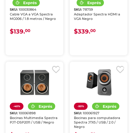
SKU:
100030864
SKU:
78759
Cable VGA a VGA Spectra
Adaptador Spectra HDMI a
MG006 / 1.8 metros / Negro
VGA Negro
$139.
$339.
00
00
-40%
-50%
SKU:
100061898
SKU:
100061927
Bocinas Multimedia Spectra
Bocinas para computadora
PJT-DSP2011 / USB / Negro
Spectra JTX5 / USB / 2.0 /
Negro