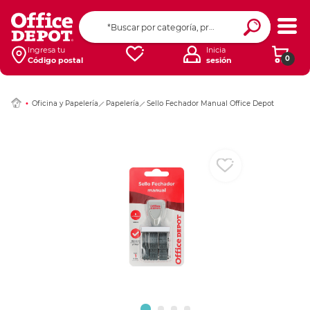
Ingresar Codigo Pos
Ingresa tu
Inicia
0
Código postal
sesión
Oficina y Papelería
Papelería
Sello Fechador Manual Office Depot