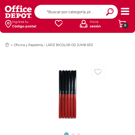
Ingresar Codigo Pos
Ingresa tu
Inicia
0
Código postal
sesión
Oficina y Papelería
LÁPIZ BICOLOR OD JUMB 6PZ