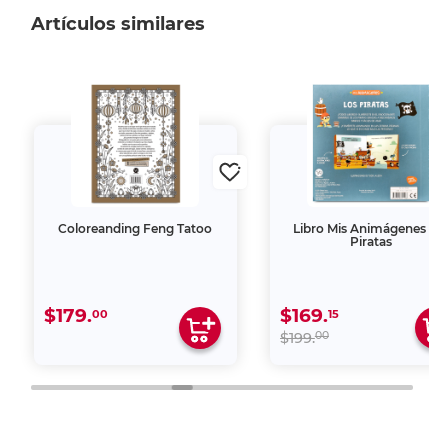
Artículos similares
Coloreanding Feng Tatoo
Libro Mis Animágenes Lo
Piratas
$179.
$169.
00
15
00
$199.