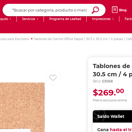
Blog
puto
Servicios
Programa de Lealtad
Impresiones
Fact
Computadoras de Escritorio
Creación de contenido digital
culos para Escritorio
Tablones de Corcho Office Depot / 30.5 x 30.5 cm / 4 piezas / Caf
Ingresar Codigo Postal
Laptops
giit!
Tablets
Blog
Tablones de 
Monitores
Venta corporativa
30.5 cm / 4 
SKU:
53568
PyME
00
$269.
Precio exclusivo online
Saldo Wallet
Gana
hasta el t