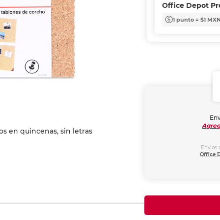
Office Depot P
1 punto = $1 MX
Env
Agreg
Envíos 
Office 