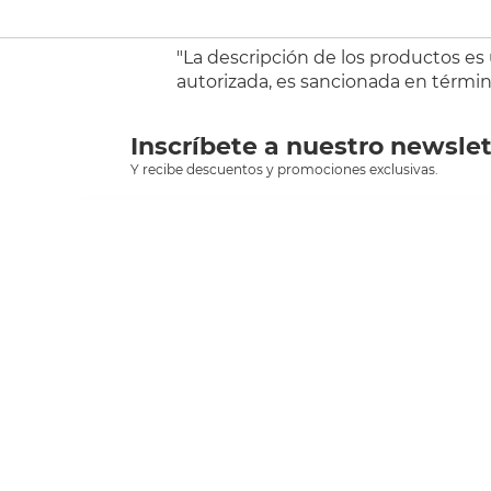
"La descripción de los productos es
autorizada, es sancionada en término
Inscríbete a nuestro newslet
Y recibe descuentos y promociones exclusivas.
sclient
Asesoría *
00
Herramientas de consulta
I
Facturación
A
¿Buscas alguna tienda?
T
C
Encuentra ofertas cerca de ti
T
Folleto del mes
P
Catálogo anual
T