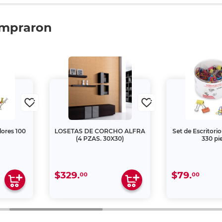
ompraron
ores 100
LOSETAS DE CORCHO ALFRA
Set de Escritori
(4 PZAS. 30X30)
330 pi
$329.
$79.
00
00