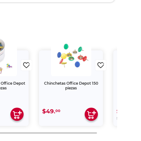
o Office Depot
Chinchetas Office Depot 150
Chincheta
ezas
piezas
Colore
$49.
$25.
00
00
00
$79.