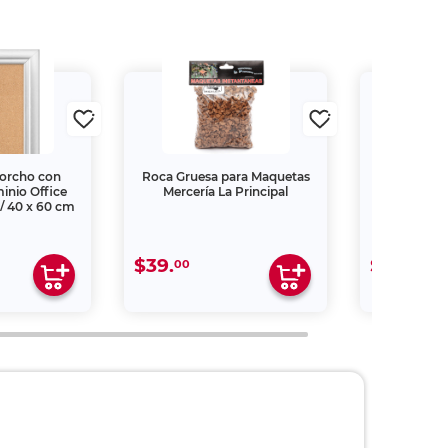
Corcho con
Roca Gruesa para Maquetas
PIZARR
inio Office
Mercería La Principal
 / 40 x 60 cm
$39.
$499.
00
00