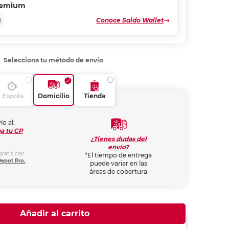
remium
Conoce Saldo Wallet
N
Selecciona tu método de envío
Exprés
Domicilio
Tienda
ío al:
a tu CP
¿Tienes dudas del
envío?
gratis con
*El tiempo de entrega
Depot Pro.
puede variar en las
áreas de cobertura
Añadir al carrito