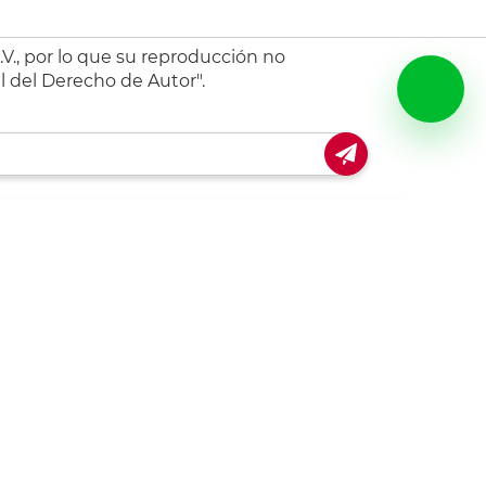
V., por lo que su reproducción no
l del Derecho de Autor".
escarga nuestra app!
Conoce Office Depot
Misión, valores, promesa y
propósito
Código de ética y conducta
Buen fin
Hot Sale