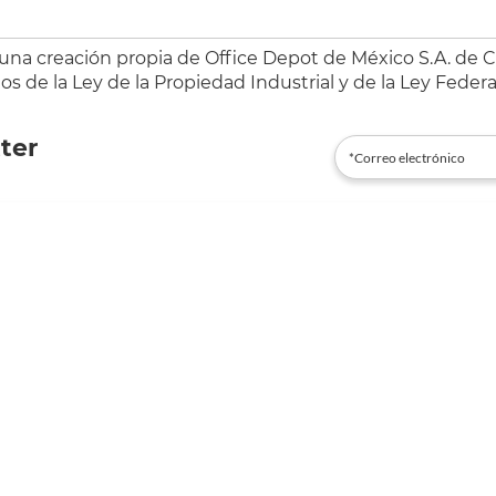
 una creación propia de Office Depot de México S.A. de C.
s de la Ley de la Propiedad Industrial y de la Ley Federa
ter
es@officedepot.com.mx
 55 25 82 09 10
Pedidos y cotizaciones * 55 25 82 09
¡D
nformación legal
Nosotros te ayudamos
viso de privacidad
Proveedores
érminos y Condiciones de Eventos
Extra cobertura
omerciales
Información de entrega
érminos y Condiciones de Uso del
Política de precios bajos
ortal
Línea ética
érminos y Condiciones Office