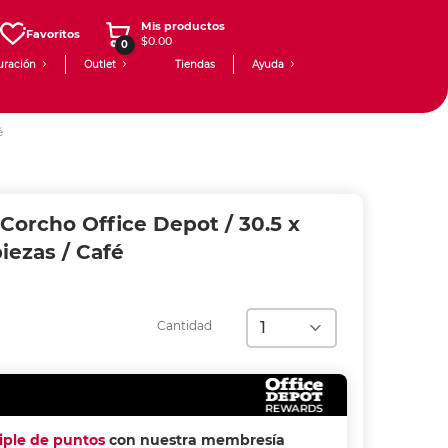
Mis productos
Favoritos
$0.00
0
uración
Outlet
Tiendas
Ayuda
é
Corcho Office Depot / 30.5 x
piezas / Café
Cantidad
riple de puntos
con nuestra membresía