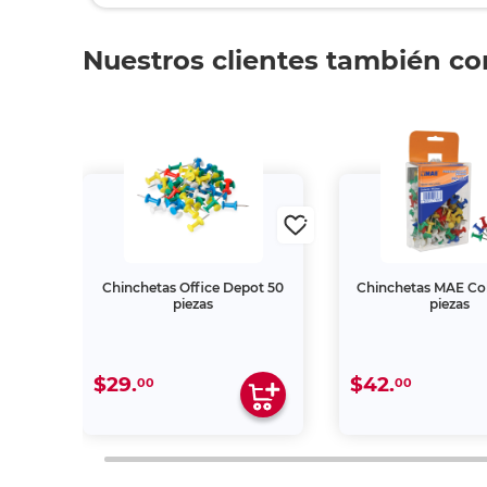
Nuestros clientes también c
iano
Chinchetas Office Depot 50
Chinchetas MAE Col
o
piezas
piezas
iezas
$29.
$42.
00
00