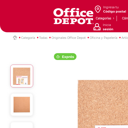
Ingresa tu
Código postal
Categorías
Cóm
Inicia
sesión
Categoría
Todas
Originales Office Depot
Oficina y Papelería
Artí