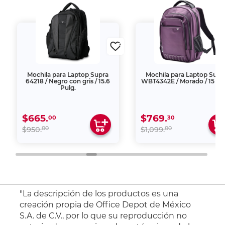
Mochila para Laptop Supra
Mochila para Laptop Supr
64218 / Negro con gris / 15.6
WBT4342E / Morado / 15 Pu
Pulg.
$665.
$769.
00
30
00
00
$950.
$1,099.
"La descripción de los productos es una
creación propia de Office Depot de México
S.A. de C.V., por lo que su reproducción no