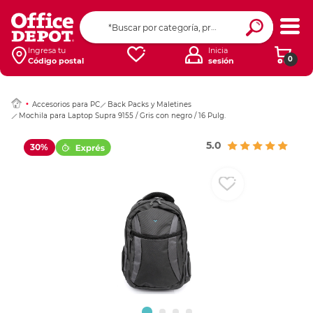
Ingresar Codigo Pos
Ingresa tu
Inicia
0
Código postal
sesión
Accesorios para PC
Back Packs y Maletines
Mochila para Laptop Supra 9155 / Gris con negro / 16 Pulg.
5.0
30%