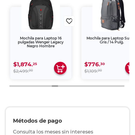
Mochila para Laptop 16
Mochila para Laptop Supra
pulgadas Wenger Legacy
Gris / 14 Pulg.
Negro Hombre
$1,874.
$776.
25
30
00
00
$2,499.
$1,109.
Métodos de pago
Consulta los meses sin intereses