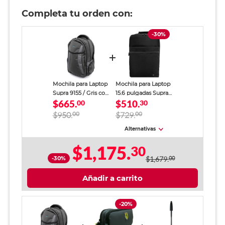
Completa tu orden con:
-30%
Mochila para Laptop
Mochila para Laptop
Supra 9155 / Gris con
15.6 pulgadas Supra
$665.
$510.
negro / 16 Pulg.
00
Negra Unisex
30
$950.
00
$729.
00
Alternativas
$1,175.
30
-30%
$1,679.
00
Añadir a carrito
-20%