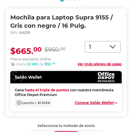
Mochila para Laptop Supra 9155 /
Gris con negro / 16 Pulg.
SKU:
64219
Cantidad
00
$665.
$950.
00
Precio exclusivo online
42
Hasta
12 MSI
de
$55.
Ver más planes de pago
Saldo Wallet
Gana
hasta el triple de puntos
con nuestra membresía
Office Depot Premium
Conoce Saldo Wallet
1 punto = $1 MXN
Selecciona tu método de envío