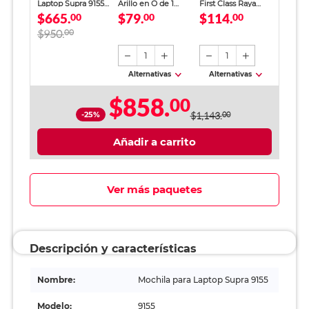
Laptop Supra 9155 /
Arillo en O de 1
First Class Raya
$665.
$79.
$114.
Gris con negro / 16
00
pulgada Office
00
Nutria 100 Hojas
00
Pulg.
Depot / 200 Hojas /
Negro
$950.
00
Negro
1
1
Alternativas
Alternativas
$858.
00
-25%
$1,143.
00
Añadir a carrito
Ver más paquetes
Descripción y características
Nombre:
Mochila para Laptop Supra 9155
Modelo:
9155