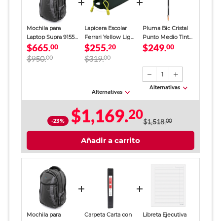
Mochila para
Lapicera Escolar
Pluma Bic Cristal
Laptop Supra 9155 /
Ferrari Yellow Light
Punto Medio Tinta
$665.
$255.
$249.
Gris con negro / 16
00
Gris Niño
20
Negra 50 piezas
00
Pulg.
$950.
00
$319.
00
1
Alternativas
Alternativas
$1,169.
20
-23%
$1,518.
00
Añadir a carrito
Mochila para
Carpeta Carta con
Libreta Ejecutiva