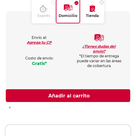
Exprés
Domicilio
Tienda
Envío al:
Agrega tu CP
¿Tienes dudas del
envío?
*El tiempo de entrega
Costo de envío:
puede variar en las áreas
Gratis*
de cobertura
Añadir al carrito