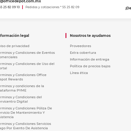
es@officedepot.com.mx
 55 25 82 09 10
Pedidos y cotizaciones * 55 25 82 09
¡D
nformación legal
Nosotros te ayudamos
viso de privacidad
Proveedores
érminos y Condiciones de Eventos
Extra cobertura
omerciales
Información de entrega
érminos y Condiciones de Uso del
Política de precios bajos
ortal
Línea ética
érminos y Condiciones Office
epot Rewards
érminos y condiciones de la
lataforma PYME
érminos y Condiciones del
ervicentro Digital
érminos y Condiciones Póliza De
ervicio De Mantenimiento Y
sistencia
érminos y Condiciones Servicios
ago Por Evento De Asistencia