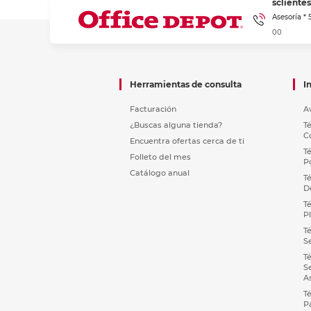
sclient
Asesoría *
00
Herramientas de consulta
I
Facturación
A
¿Buscas alguna tienda?
T
C
Encuentra ofertas cerca de ti
T
Folleto del mes
P
Catálogo anual
T
D
T
P
T
S
T
S
A
T
P