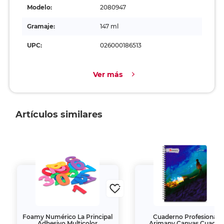
Modelo:
2080947
Gramaje:
147 ml
UPC:
026000186513
Ver más
Artículos similares
Foamy Numérico La Principal
Cuaderno Profesional
Adhesivo Multicolor
Arimany Canvas Cuadro