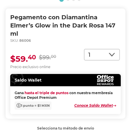
Pegamento con Diamantina
Elmer’s Glow in the Dark Rosa 147
ml
SKU:
86006
Cantidad
40
$59.
$99.
00
Precio exclusivo online
Saldo Wallet
Gana
hasta el triple de puntos
con nuestra membresía
Office Depot Premium
Conoce Saldo Wallet
1 punto = $1 MXN
Selecciona tu método de envío