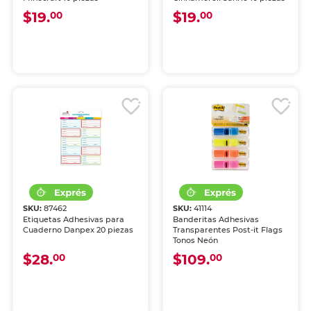
$19.
$19.
00
00
SKU:
87462
SKU:
41114
Etiquetas Adhesivas para
Banderitas Adhesivas
Cuaderno Danpex 20 piezas
Transparentes Post-it Flags
Tonos Neón
$28.
$109.
00
00