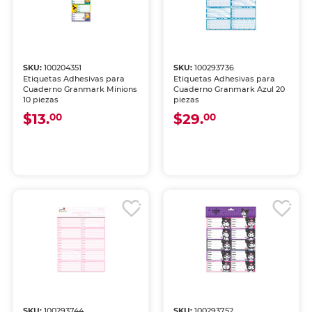
SKU:
100204351
SKU:
100293736
Etiquetas Adhesivas para
Etiquetas Adhesivas para
Cuaderno Granmark Minions
Cuaderno Granmark Azul 20
10 piezas
piezas
$13.
$29.
00
00
SKU:
100293744
SKU:
100293752