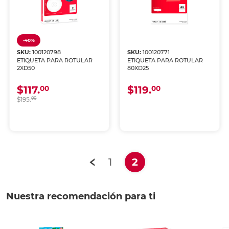
-40%
SKU:
100120798
SKU:
100120771
ETIQUETA PARA ROTULAR
ETIQUETA PARA ROTULAR
2XD50
80XD25
$117.
$119.
00
00
$195.
00
(current)
1
2
Nuestra recomendación para ti