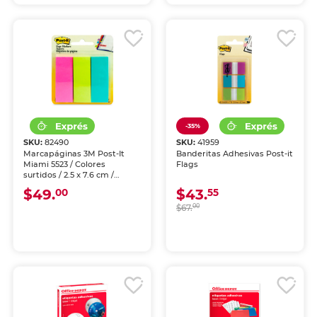
-35%
SKU:
82490
SKU:
41959
Marcapáginas 3M Post-It
Banderitas Adhesivas Post-it
Miami 5523 / Colores
Flags
surtidos / 2.5 x 7.6 cm /
Blíster 3 piezas
$49.
$43.
00
55
$67.
00