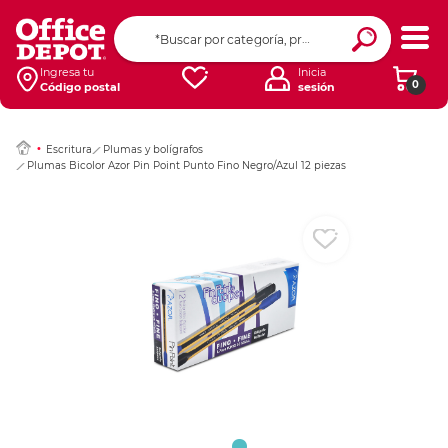
Ingresar Codigo Pos
Ingresa tu
Inicia
0
Código postal
sesión
Escritura
Plumas y bolígrafos
Plumas Bicolor Azor Pin Point Punto Fino Negro/Azul 12 piezas