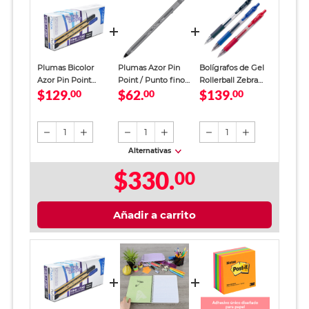
Plumas Bicolor
Plumas Azor Pin
Bolígrafos de Gel
Azor Pin Point
Point / Punto fino /
Rollerball Zebra
$129.
$62.
$139.
Punto Fino
00
Tinta negra / 12
00
Sarasa Punto
00
Negro/Azul 12
piezas
Mediano 3 piezas
piezas
1
1
1
Alternativas
$330.
00
Añadir a carrito