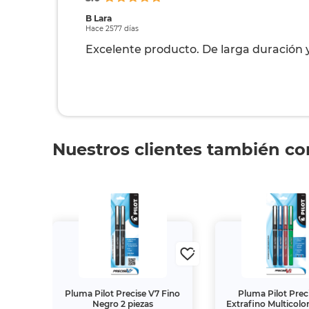
B Lara
Hace 2577 días
Excelente producto. De larga duración y q
Nuestros clientes también c
V5
Pluma Pilot Precise V7 Fino
Pluma Pilot Prec
zas
Negro 2 piezas
Extrafino Multicolor