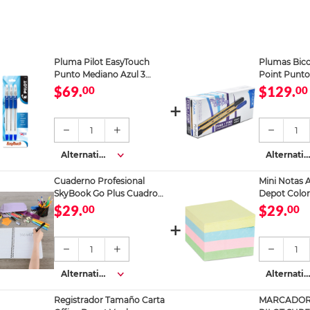
Pluma Pilot EasyTouch
Plumas Bico
Punto Mediano Azul 3
Point Punto
piezas
Negro/Azul 1
$69.
$129.
00
00
1
1
Alternativa
Alternativ
s
s
Cuaderno Profesional
Mini Notas A
SkyBook Go Plus Cuadro
Depot Colore
Chico 100 hojas
cm
$29.
$29.
00
00
1
1
Alternativa
Alternativ
s
s
Registrador Tamaño Carta
MARCADOR