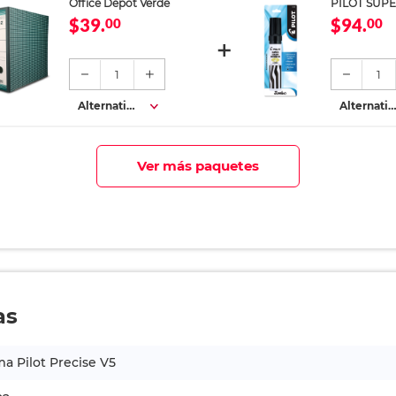
Office Depot Verde
PILOT SUP
$39.
$94.
00
00
1
1
Alternativa
Alternativ
s
s
Ver más paquetes
as
a Pilot Precise V5