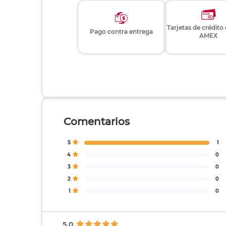
Tarjetas de crédito
Pago contra entrega
AMEX
Comentarios
5
1
4
0
3
0
2
0
1
0
5.0