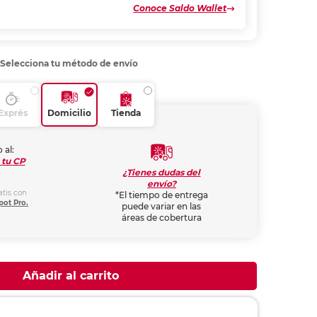
Conoce Saldo Wallet
Selecciona tu método de envío
Exprés
Domicilio
Tienda
 al:
 tu CP
¿Tienes dudas del
envío?
atis con
*El tiempo de entrega
pot Pro.
puede variar en las
áreas de cobertura
Añadir al carrito