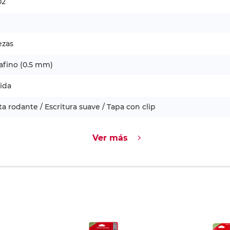
02
ezas
afino (0.5 mm)
ida
a rodante / Escritura suave / Tapa con clip
Ver más