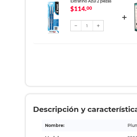
Extrafino Azul 2 piezas
$114.
00
1
Descripción y característic
Nombre:
Plum