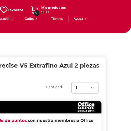
Mis productos
Favoritos
$0.00
0
uración
Outlet
Tiendas
Ayuda
recise V5 Extrafino Azul 2 piezas
Cantidad
ple de puntos
con nuestra membresía Office