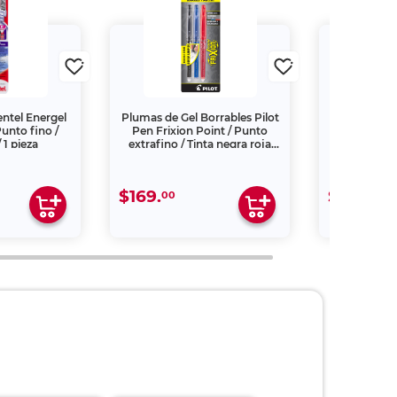
ntel Energel
Plumas de Gel Borrables Pilot
Pluma de Ge
unto fino /
Pen Frixion Point / Punto
Pen G2-5 / P
/ 1 pieza
extrafino / Tinta negra roja
Tinta n
azul / 3 piezas
$169.
$59.
00
00