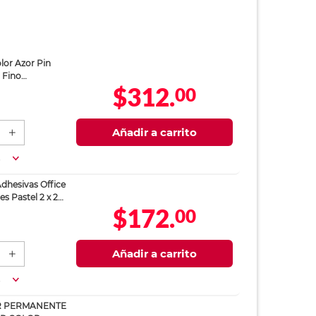
lor Azor Pin
 Fino
$312.
00
2 piezas
Añadir a carrito
a
dhesivas Office
s Pastel 2 x 2
$172.
00
Añadir a carrito
a
 PERMANENTE