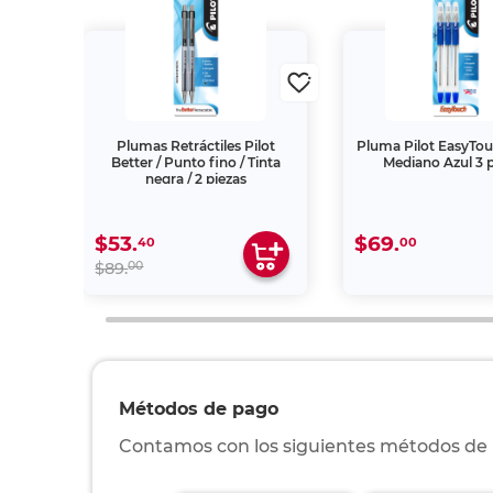
t Pen
Plumas Retráctiles Pilot
Pluma Pilot EasyTo
fino /
Better / Punto fino / Tinta
Mediano Azul 3 
piezas
negra / 2 piezas
$53.
$69.
40
00
00
$89.
Métodos de pago
Contamos con los siguientes métodos de