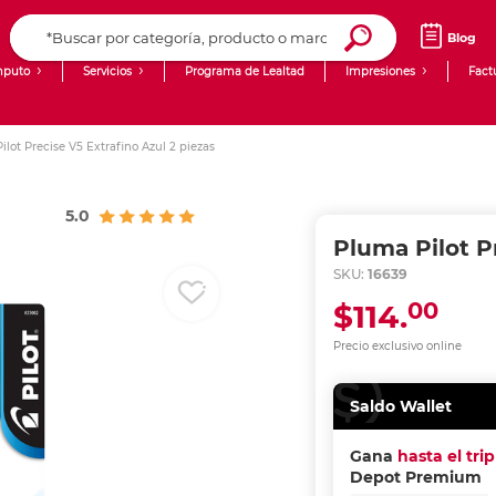
Blog
puto
Servicios
Programa de Lealtad
Impresiones
Fact
Computadoras de Escritorio
Creación de contenido digital
lot Precise V5 Extrafino Azul 2 piezas
Ingresar Codigo Postal
Laptops
giit!
5.0
Tablets
Blog
Pluma Pilot P
Monitores
Venta corporativa
SKU:
16639
00
$114.
PyME
Precio exclusivo online
Saldo Wallet
Gana
hasta el tri
Depot Premium