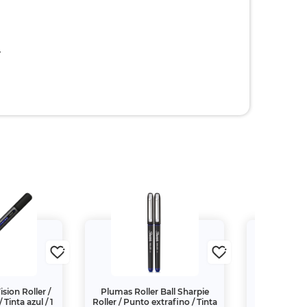
.
sion Roller /
Plumas Roller Ball Sharpie
Pluma de Ge
 Tinta azul / 1
Roller / Punto extrafino / Tinta
DX / Punto fi