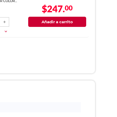
ER COLOR
$247.
00
MARKER (JUMBO NEGRO)
Añadir a carrito
a