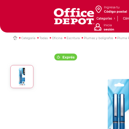
Ingresa tu
Código postal
Categorías
Cóm
Inicia
sesión
Categoría
Todas
Oficina
Escritura
Plumas y bolígrafos
Pluma Pi