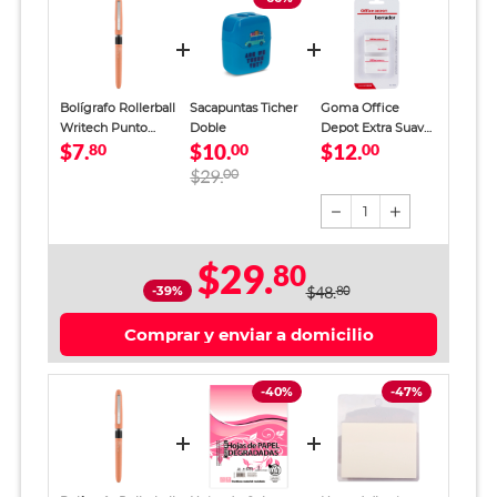
Bolígrafo Rollerball
Sacapuntas Ticher
Goma Office
Writech Punto
Doble
Depot Extra Suave
$7.
$10.
$12.
Fino
80
00
Blanco 2 piezas
00
$29.
00
1
$29.
80
-39%
$48.
80
Comprar y enviar a domicilio
-40%
-47%