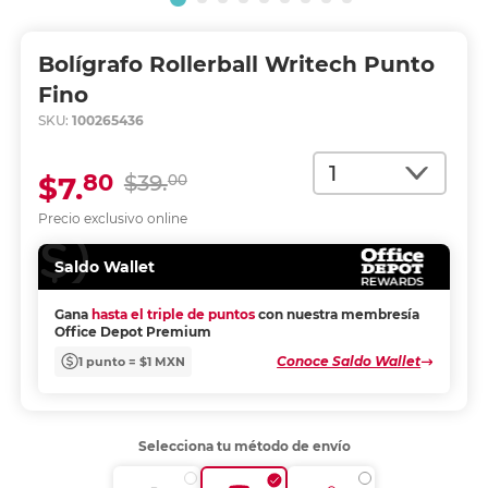
Bolígrafo Rollerball Writech Punto
Fino
SKU:
100265436
Cantidad
80
$7.
$39.
00
Precio exclusivo online
Saldo Wallet
Gana
hasta el triple de puntos
con nuestra membresía
Office Depot Premium
Conoce Saldo Wallet
1 punto = $1 MXN
Selecciona tu método de envío