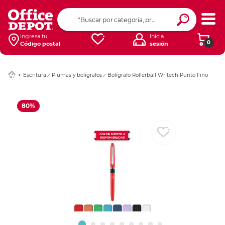
Ingresar Codigo Pos
Ingresa tu
Inicia
0
Código postal
sesión
Escritura
Plumas y bolígrafos
Bolígrafo Rollerball Writech Punto Fino
80%