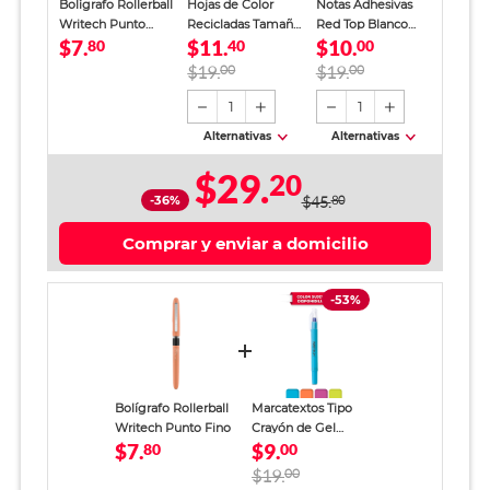
Bolígrafo Rollerball
Hojas de Color
Notas Adhesivas
Writech Punto
Recicladas Tamaño
Red Top Blanco
$7.
$11.
$10.
Fino
80
Carta Degradado
40
Traslucido 100
00
Rosa 25 hojas
hojas
$19.
00
$19.
00
1
1
Alternativas
Alternativas
$29.
20
-36%
$45.
80
Comprar y enviar a domicilio
-53%
Bolígrafo Rollerball
Marcatextos Tipo
Writech Punto Fino
Crayón de Gel
$7.
$9.
80
Writech
00
$19.
00