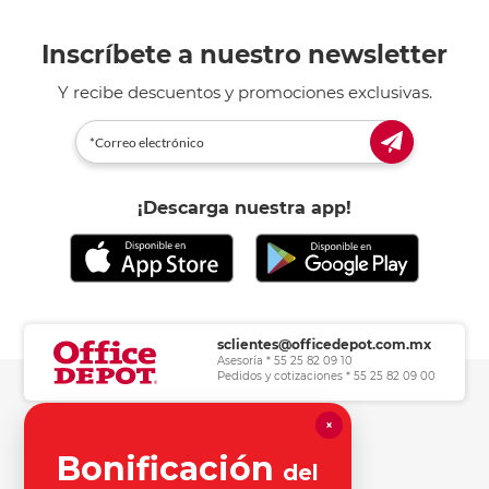
Inscríbete a nuestro newsletter
Y recibe descuentos y promociones exclusivas.
¡Descarga nuestra app!
sclientes@officedepot.com.mx
Asesoría * 55 25 82 09 10
Pedidos y cotizaciones * 55 25 82 09 00
×
Herramientas de consulta
Bonificación
del