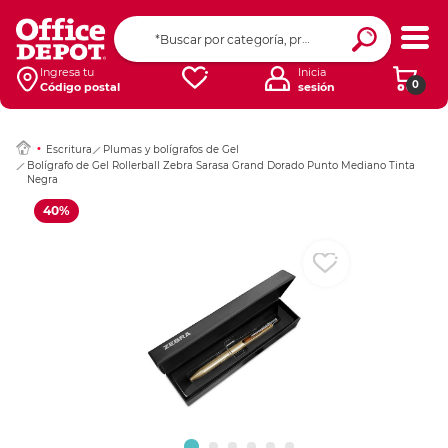
Ingresar Codigo Pos
Ingresa tu
Inicia
0
Código postal
sesión
Escritura
Plumas y bolígrafos de Gel
Bolígrafo de Gel Rollerball Zebra Sarasa Grand Dorado Punto Mediano Tinta
Negra
40%