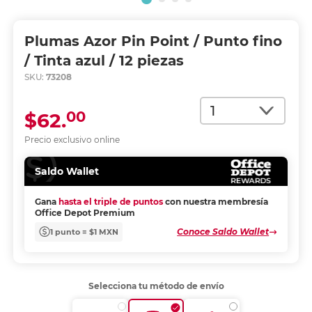
Plumas Azor Pin Point / Punto fino
/ Tinta azul / 12 piezas
SKU:
73208
Cantidad
00
$62.
Precio exclusivo online
Saldo Wallet
Gana
hasta el triple de puntos
con nuestra membresía
Office Depot Premium
Conoce Saldo Wallet
1 punto = $1 MXN
Selecciona tu método de envío