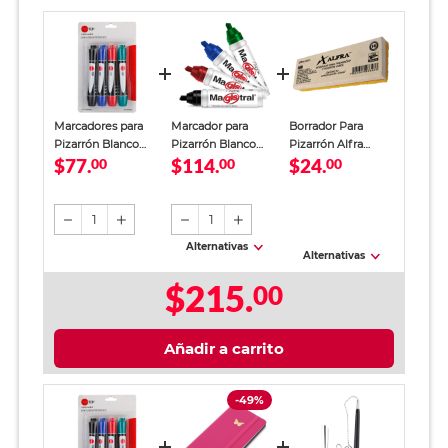
Marcadores para
Marcador para
Borrador Para
Pizarrón Blanco
Pizarrón Blanco
Pizarrón Alfra
$77.
$114.
$24.
Red Top / Colores
00
Azor Magistral 4
00
Básico
00
surtidos / 4 piezas
piezas
1
1
Alternativas
Alternativas
$215.
00
Añadir a carrito
-49%