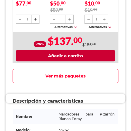
$77.
$50.
$10.
Red Top / Colores
00
Top Mármol
00
Traslucido 100
00
surtidos / 4 piezas
Morado
hojas
$89.
00
$19.
00
1
1
1
Alternativas
Alternativas
$137.
00
-26%
$185.
00
Añadir a carrito
Ver más paquetes
Descripción y características
Marcadores para Pizarrón
Nombre:
Blanco Foray
Modelo:
35762