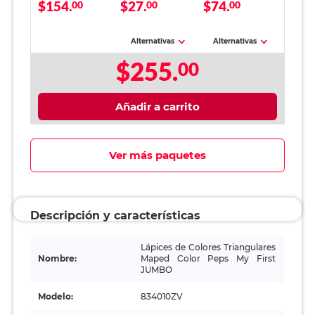
$154.
$27.
$74.
Maped Color Peps
00
00
00
My First JUMBO /
12 piezas
Alternativas
Alternativas
$255.
00
Añadir a carrito
Ver más paquetes
Descripción y características
Lápices de Colores Triangulares
Nombre:
Maped Color Peps My First
JUMBO
Modelo:
834010ZV