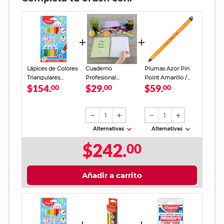
Lápices de Colores
Cuaderno
Plumas Azor Pin
Triangulares
Profesional
Point Amarillo /
$154.
$29.
$59.
Maped Color Peps
00
SkyBook Go Plus
00
Punto fino / Tinta
00
My First JUMBO /
Cuadro Chico 100
azul / 12 piezas
12 piezas
hojas
1
1
Alternativas
Alternativas
$242.
00
Añadir a carrito