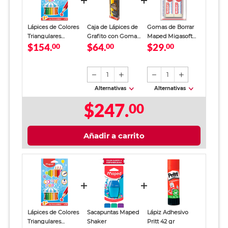
Lápices de Colores
Caja de Lápices de
Gomas de Borrar
Triangulares
Grafito con Goma
Maped Migasoft
$154.
$64.
$29.
Maped Color Peps
00
No. 2 Maped Black
00
Migajón Blanco 2
00
My First JUMBO /
Peps Triangulares
piezas
12 piezas
12 piezas
1
1
Alternativas
Alternativas
$247.
00
Añadir a carrito
Lápices de Colores
Sacapuntas Maped
Lápiz Adhesivo
Triangulares
Shaker
Pritt 42 gr