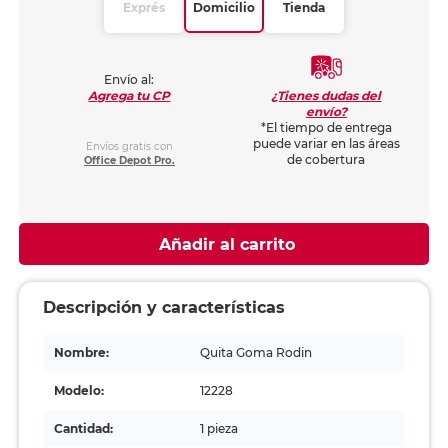
Exprés
Domicilio
Tienda
Envío al:
¿Tienes dudas del
Agrega tu CP
envío?
*El tiempo de entrega
puede variar en las áreas
Envíos gratis con
de cobertura
Office Depot Pro.
Añadir al carrito
Descripción y características
Nombre:
Quita Goma Rodin
Modelo:
12228
Cantidad:
1 pieza