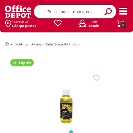
Ingresar Codigo Pos
Ingresa tu
Inicia
0
Código postal
sesión
Escritura
Gomas
Quita Goma Rodin 125 ml