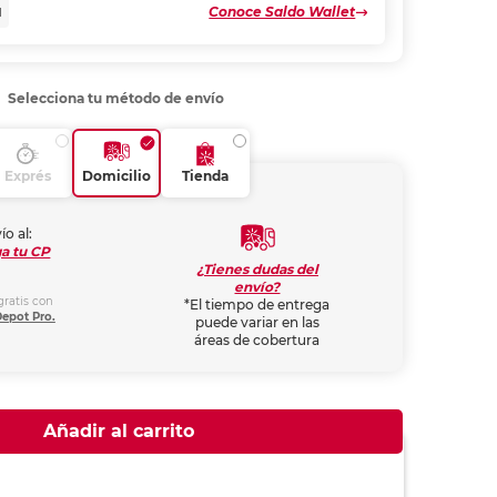
Conoce Saldo Wallet
N
Selecciona tu método de envío
Exprés
Domicilio
Tienda
ío al:
a tu CP
¿Tienes dudas del
envío?
gratis con
*El tiempo de entrega
Depot Pro.
puede variar en las
áreas de cobertura
Añadir al carrito