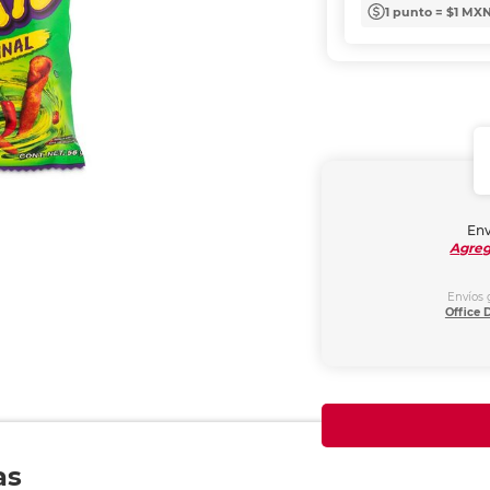
1 punto = $1 MX
Env
Agreg
Envíos 
Office 
as