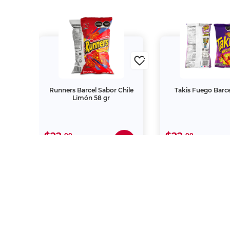
alia
Runners Barcel Sabor Chile
Takis Fuego Barce
Limón 58 gr
$22.
$22.
00
00
"La descripción de los productos es
autorizada, es sancionada en término