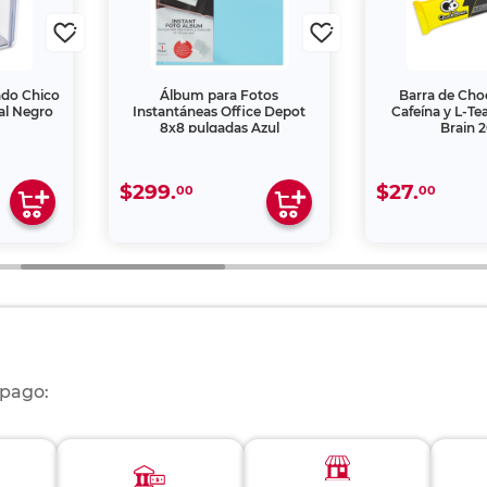
iado Chico
Álbum para Fotos
Barra de Cho
al Negro
Instantáneas Office Depot
Cafeína y L-Te
8x8 pulgadas Azul
Brain 2
$299.
$27.
00
00
 pago: