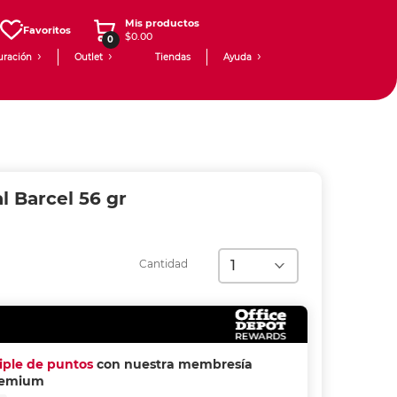
Mis productos
Favoritos
$0.00
0
uración
Outlet
Tiendas
Ayuda
l Barcel 56 gr
Cantidad
riple de puntos
con nuestra membresía
remium