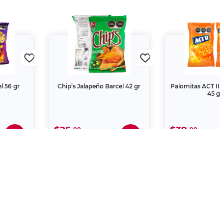
l 56 gr
Chip’s Jalapeño Barcel 42 gr
Palomitas ACT I
45 g
$25.
$39.
00
00
 una creación propia de Office Depot de México S.A. de C.
s de la Ley de la Propiedad Industrial y de la Ley Federa