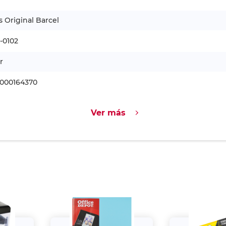
s Original Barcel
-0102
r
1000164370
Ver más