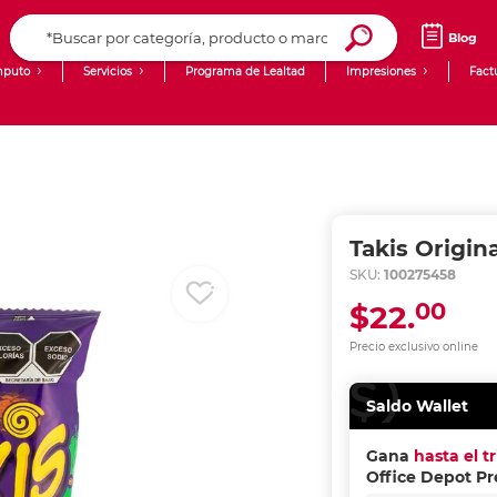
Blog
puto
Servicios
Programa de Lealtad
Impresiones
Fact
Computadoras de Escritorio
Creación de contenido digital
Ingresar Codigo Postal
Laptops
giit!
Tablets
Blog
Takis Origina
Monitores
Venta corporativa
SKU:
100275458
00
$22.
PyME
Precio exclusivo online
Saldo Wallet
Gana
hasta el t
Office Depot P