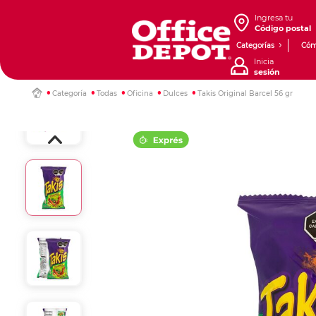
Ingresa tu
Código postal
Categorías
Cóm
Inicia
sesión
Categoría
Todas
Oficina
Dulces
Takis Original Barcel 56 gr