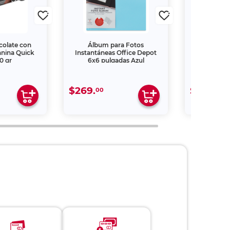
colate con
Álbum para Fotos
Shhh… No l
anina Quick
Instantáneas Office Depot
0 gr
6x6 pulgadas Azul
$269.
$269.
00
00