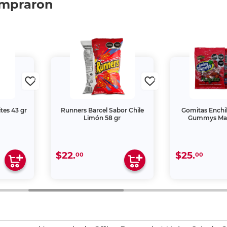
ompraron
tes 43 gr
Runners Barcel Sabor Chile
Gomitas Enchi
Limón 58 gr
Gummys Ma
$22.
$25.
00
00