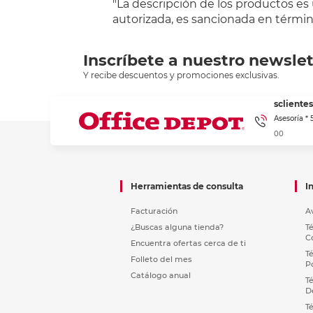
"La descripción de los productos es
autorizada, es sancionada en término
Inscríbete a nuestro newslet
Y recibe descuentos y promociones exclusivas.
sclient
Asesoría *
00
Herramientas de consulta
I
Facturación
A
¿Buscas alguna tienda?
T
C
Encuentra ofertas cerca de ti
T
Folleto del mes
P
Catálogo anual
T
D
T