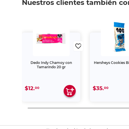
Nuestros clientes también c
s
Dedo Indy Chamoy con
Hersheys Cookies Bi
Tamarindo 20 gr
$12.
$35.
00
00