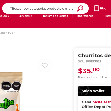
Blog
puto
Servicios
Programa de Lealtad
Impresiones
Fact
Computadoras de Escritorio
Creación de contenido digital
 Limón 80 gr
Ingresar Codigo Postal
Laptops
giit!
Tablets
Blog
Churritos de
Monitores
Venta corporativa
SKU:
100193022
00
$35.
PyME
Precio exclusivo online
Saldo Wallet
Gana
hasta el t
Office Depot P