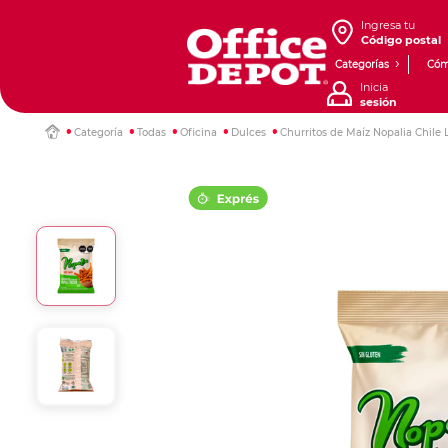
Ingresa tu
Código postal
Categorías
Cóm
Inicia
sesión
Categoría
Todas
Oficina
Dulces
Churritos de Maíz Nopalia Chile