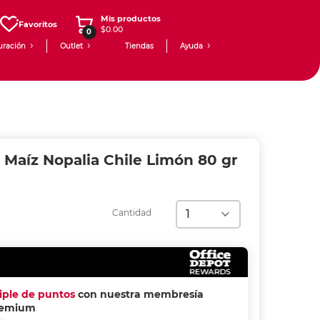
Mis productos
Favoritos
$0.00
0
uración
Outlet
Tiendas
Ayuda
 Maíz Nopalia Chile Limón 80 gr
Cantidad
riple de puntos
con nuestra membresía
remium