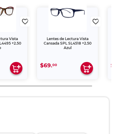
tura Vista
Lentes de Lectura Vista
Lentes de
L4495 +2.50
Cansada SPL SL4518 +2.50
Cansada S
o
Azul
$69.
$109.
00
00