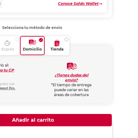
Conoce Saldo Wallet
N
Selecciona tu método de envío
Exprés
Domicilio
Tienda
ío al:
a tu CP
¿Tienes dudas del
envío?
gratis con
*El tiempo de entrega
Depot Pro.
puede variar en las
áreas de cobertura
Añadir al carrito