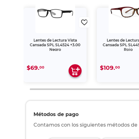
ta
Lentes de Lectura Vista
Lentes de Lectura
2.00
Cansada SPL SL4524 +3.00
Cansada SPL SL44
Negro
Rojo
$69.
$109.
00
00
Métodos de pago
Contamos con los siguientes métodos de