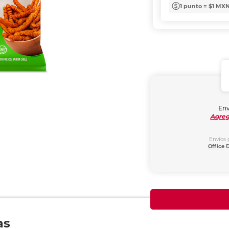
1 punto = $1 MX
Env
Agreg
Envíos 
Office 
as