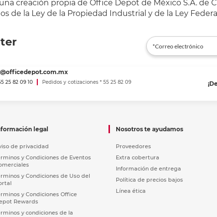
 una creación propia de Office Depot de México S.A. de C.
s de la Ley de la Propiedad Industrial y de la Ley Federa
ter
es@officedepot.com.mx
 55 25 82 09 10
Pedidos y cotizaciones * 55 25 82 09
¡D
nformación legal
Nosotros te ayudamos
viso de privacidad
Proveedores
érminos y Condiciones de Eventos
Extra cobertura
omerciales
Información de entrega
érminos y Condiciones de Uso del
Política de precios bajos
ortal
Línea ética
érminos y Condiciones Office
epot Rewards
érminos y condiciones de la