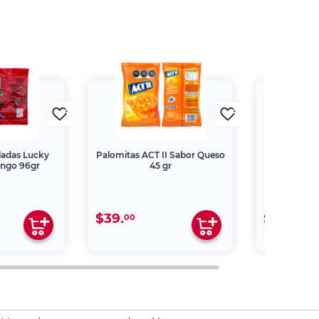
ladas Lucky
Palomitas ACT II Sabor Queso
Mini Malv
ngo 96gr
45 gr
Sabores 
$39.
$15.
00
00