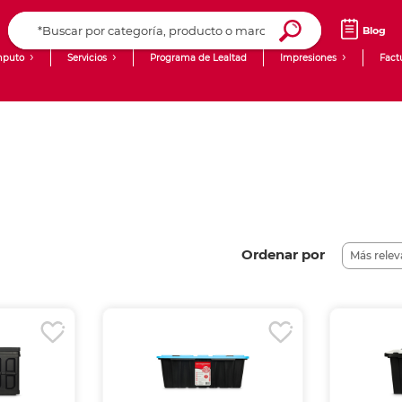
Blog
puto
Servicios
Programa de Lealtad
Impresiones
Fact
Computadoras de Escritorio
Creación de contenido digital
Laptops
giit!
Tablets
Blog
Monitores
Venta corporativa
PyME
Ordenar por