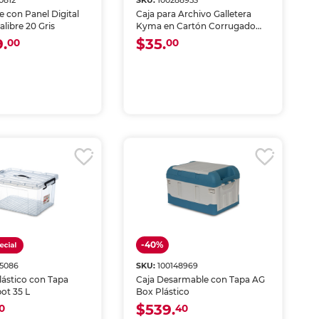
0812
SKU:
100288953
e con Panel Digital
Caja para Archivo Galletera
calibre 20 Gris
Kyma en Cartón Corrugado
Kraft Café
.
$35.
00
00
-40%
95086
SKU:
100148969
lástico con Tapa
Caja Desarmable con Tapa AG
ot 35 L
Box Plástico
$539.
0
40