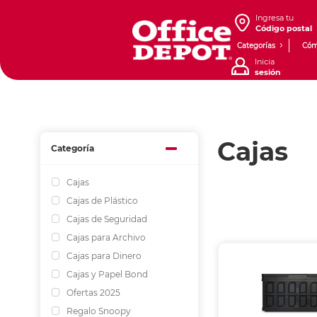
Ingresa tu
Código postal
Categorías
Cóm
Inicia
sesión
Cajas
Categoría
Cajas
Cajas de Plástico
Cajas de Seguridad
Cajas para Archivo
Cajas para Dinero
Cajas y Papel Bond
Ofertas 2025
Regalo Snoopy