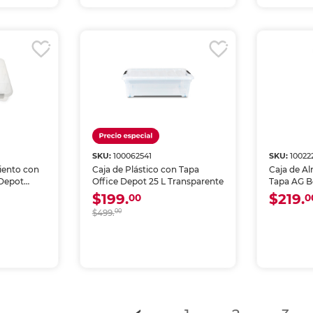
SKU:
100062541
SKU:
10022
iento con
Caja de Plástico con Tapa
Caja de A
 Depot
Office Depot 25 L Transparente
Tapa AG B
3 piezas
$199.
$219.
00
0
$499.
00