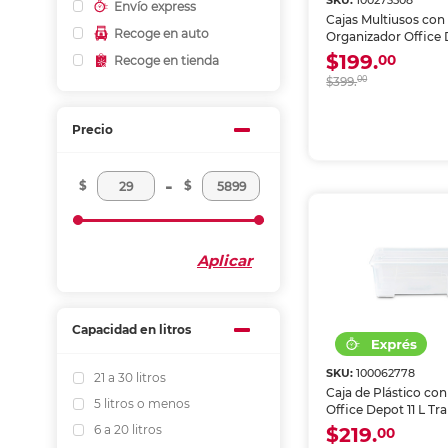
SKU:
100273508
Envío express
Cajas Multiusos con
Recoge en auto
Organizador Office
Translúcido
$199.
00
Recoge en tienda
$399.
00
Precio
-
$
$
Aplicar
Capacidad en litros
SKU:
100062778
21 a 30 litros
Caja de Plástico co
5 litros o menos
Office Depot 11 L Tr
6 a 20 litros
$219.
00