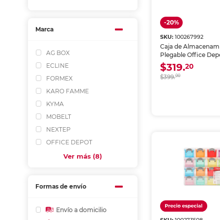
-20%
Marca
SKU:
100267992
Caja de Almacenam
AG BOX
Plegable Office Dep
Asas 30L Negra
$319.
ECLINE
20
$399.
00
FORMEX
KARO FAMME
KYMA
MOBELT
NEXTEP
OFFICE DEPOT
Ver más (8)
Formas de envío
Envío a domicilio