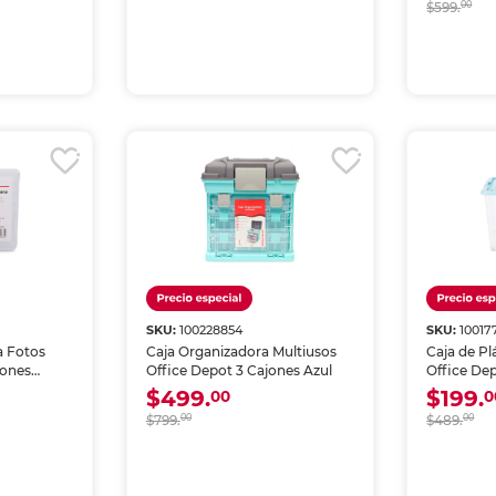
$599.
00
SKU:
100228854
SKU:
10017
a Fotos
Caja Organizadora Multiusos
Caja de Pl
iones
Office Depot 3 Cajones Azul
Office De
L
$499.
$199.
00
0
$799.
00
$489.
00