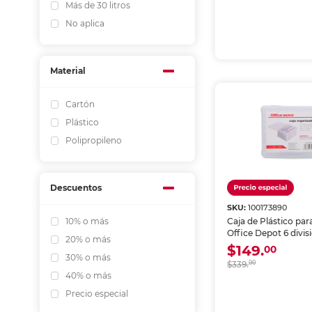
Más de 30 litros
No aplica
Material
Cartón
Plástico
Polipropileno
Descuentos
SKU:
100173890
Caja de Plástico par
10% o más
Office Depot 6 divis
20% o más
Transparente
$149.
00
30% o más
$339.
00
40% o más
Precio especial