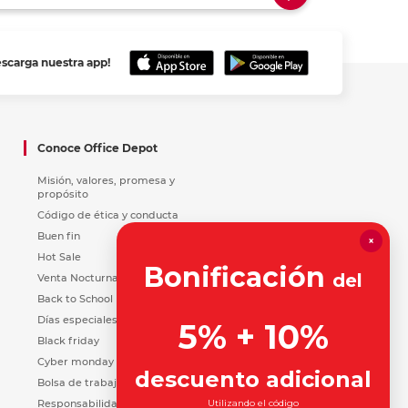
escarga nuestra app!
Conoce Office Depot
Misión, valores, promesa y
propósito
Código de ética y conducta
Buen fin
×
Hot Sale
Bonificación
del
Venta Nocturna
Back to School
Días especiales
5% + 10%
Black friday
Cyber monday
descuento adicional
Bolsa de trabajo
Responsabilidad Social
Utilizando el código