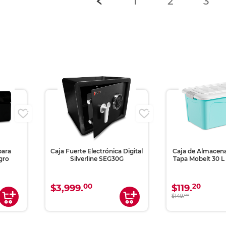
1
2
3
i
para
Caja Fuerte Electrónica Digital
Caja de Almacen
gro
Silverline SEG30G
Tapa Mobelt 30 L 
00
20
$3,999.
$119.
$149.
00