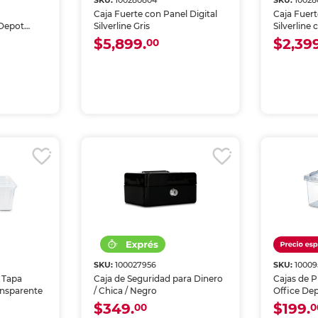
SKU:
100280804
SKU:
10028
Caja Fuerte con Panel Digital
Caja Fuert
 Depot
Silverline Gris
Silverline 
$5,899.
$2,399
00
SKU:
100027956
SKU:
1000
n Tapa
Caja de Seguridad para Dinero
Cajas de P
ansparente
/ Chica / Negro
Office Dep
$349.
$199.
00
0