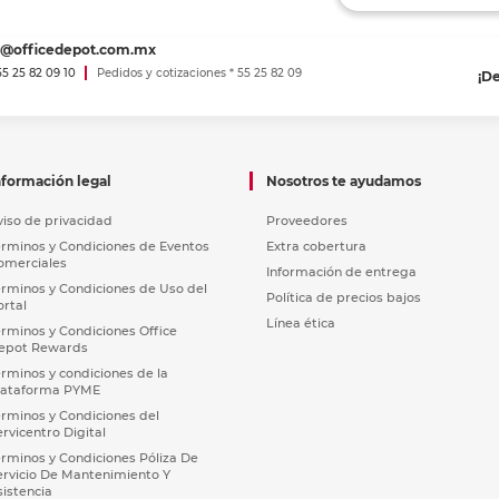
es@officedepot.com.mx
 55 25 82 09 10
Pedidos y cotizaciones * 55 25 82 09
¡D
nformación legal
Nosotros te ayudamos
viso de privacidad
Proveedores
érminos y Condiciones de Eventos
Extra cobertura
omerciales
Información de entrega
érminos y Condiciones de Uso del
Política de precios bajos
ortal
Línea ética
érminos y Condiciones Office
epot Rewards
érminos y condiciones de la
lataforma PYME
érminos y Condiciones del
ervicentro Digital
érminos y Condiciones Póliza De
ervicio De Mantenimiento Y
sistencia