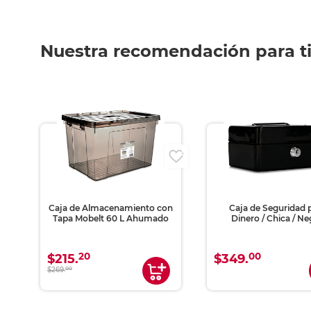
Nuestra recomendación para t
on
Caja de Almacenamiento con
Caja de Seguridad 
Tapa Mobelt 60 L Ahumado
Dinero / Chica / Ne
20
00
$215.
$349.
$269.
00