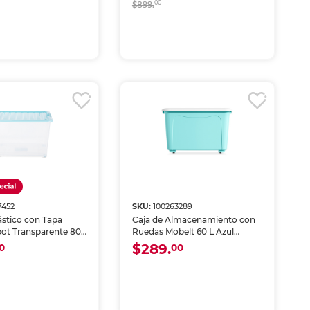
$899.
00
7452
SKU:
100263289
ástico con Tapa
Caja de Almacenamiento con
pot Transparente 80
Ruedas Mobelt 60 L Azul
Celeste
$289.
0
00