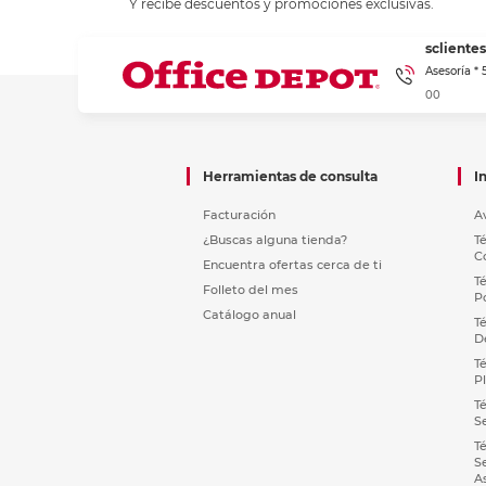
Y recibe descuentos y promociones exclusivas.
sclient
Asesoría *
00
Herramientas de consulta
I
Facturación
A
¿Buscas alguna tienda?
T
C
Encuentra ofertas cerca de ti
T
Folleto del mes
P
Catálogo anual
T
D
T
P
T
S
T
S
A