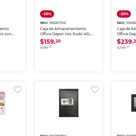
-20%
-20%
SKU:
100267941
SKU:
10026
iento
Caja de Almacenamiento
Caja de A
ot con
Office Depot Uso Rudo 40L
Office Dep
Negra
Negra
$159.
$239.
20
$199.
00
$299.
00