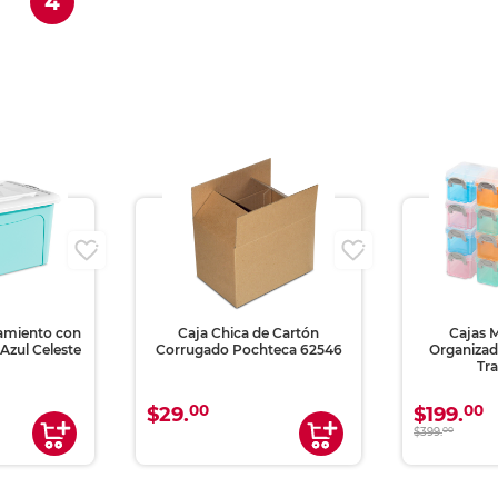
(current)
4
amiento con
Caja Chica de Cartón
Cajas M
Azul Celeste
Corrugado Pochteca 62546
Organizad
Tra
00
00
$29.
$199.
$399.
00