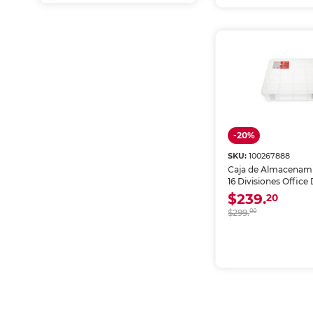
-20%
SKU:
100267888
Caja de Almacenam
16 Divisiones Office
Transparente
$239.
20
$299.
00