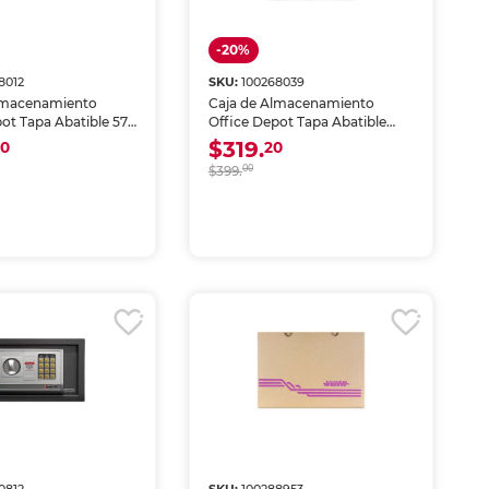
-20%
8012
SKU:
100268039
lmacenamiento
Caja de Almacenamiento
ot Tapa Abatible 57L
Office Depot Tapa Abatible
80L Negra
$319.
20
20
$399.
00