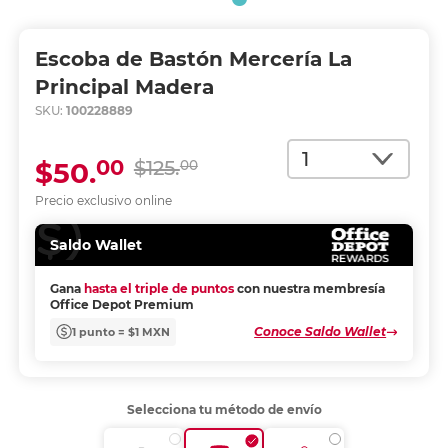
Escoba de Bastón Mercería La
Principal Madera
SKU:
100228889
Cantidad
00
$50.
$125.
00
Precio exclusivo online
Saldo Wallet
Gana
hasta el triple de puntos
con nuestra membresía
Office Depot Premium
Conoce Saldo Wallet
1 punto = $1 MXN
Selecciona tu método de envío