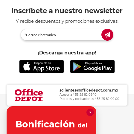
Inscríbete a nuestro newsletter
Y recibe descuentos y promociones exclusivas.
¡Descarga nuestra app!
sclientes@officedepot.com.mx
Asesoría * 55 25 82 09 10
Pedidos y cotizaciones * 55 25 82 09 00
×
Herramientas de consulta
Bonificación
del