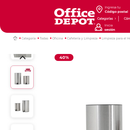
Ingresa tu
Código postal
Categorías
Cóm
Inicia
sesión
Categoría
Todas
Oficina
Cafetería y Limpieza
Limpieza para el H
40%