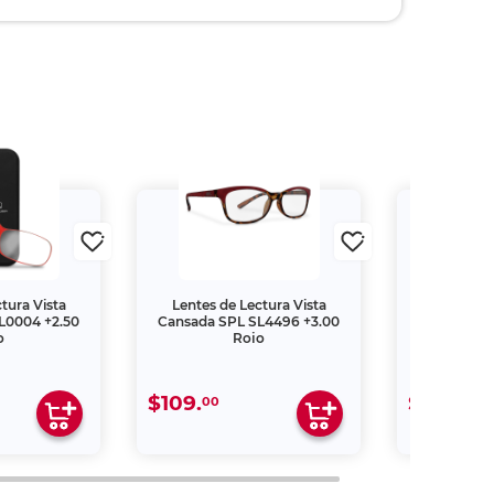
tura Vista
Lentes de Lectura Vista
Lentes de
L0004 +2.50
Cansada SPL SL4496 +3.00
Cansada S
o
Rojo
$109.
$159.
00
00