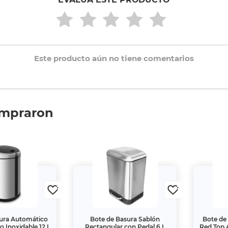
Este producto aún no tiene comentarios
ompraron
ura Automático
Bote de Basura Sablón
Bote de
o Inoxidable 12 L
Rectangular con Pedal 6 L
Red Top 