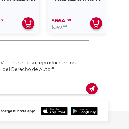
$664.
00
30
00
$949.
V., por lo que su reproducción no
l del Derecho de Autor".
escarga nuestra app!