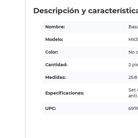
Descripción y característic
Nombre:
Basu
Modelo:
MX3
Color:
No d
Cantidad:
2 pi
Medidas:
25.8
Set 
Especificaciones:
anti
UPC:
697