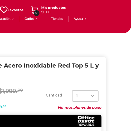
Mis productos
Favoritos
$0.00
0
uración
Outlet
Tiendas
Ayuda
 Acero Inoxidable Red Top 5 L y
$1,999.
00
Cantidad
95
9.
Ver más planes de pago