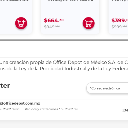
$664.
$399.
30
00
00
$949.
$999.
 una creación propia de Office Depot de México S.A. de C.
s de la Ley de la Propiedad Industrial y de la Ley Federa
ter
es@officedepot.com.mx
 55 25 82 09 10
Pedidos y cotizaciones * 55 25 82 09
¡D