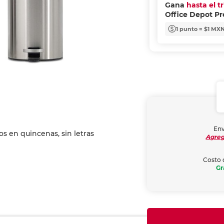
Gana
hasta el t
Office Depot P
1 punto = $1 MX
Env
Agreg
Costo 
Gr