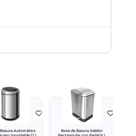
 Basura Automático
Bote de Basura Sablón
Acero Inoxidable 12 L
Rectangular con Pedal 6 L