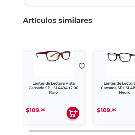
Artículos similares
ta
Lentes de Lectura Vista
Lentes de Lectura
2.50
Cansada SPL SL4494 +2.00
Cansada SPL SL415
Rojo
Negro
$109.
$109.
00
00