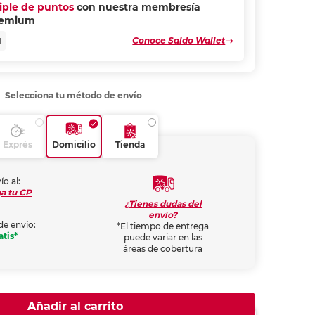
riple de puntos
con nuestra membresía
remium
Conoce Saldo Wallet
N
Selecciona tu método de envío
Exprés
Domicilio
Tienda
ío al:
a tu CP
¿Tienes dudas del
envío?
de envío:
*El tiempo de entrega
atis*
puede variar en las
áreas de cobertura
Añadir al carrito