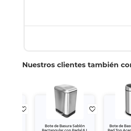
Nuestros clientes también c
 Automático
Bote de Basura Sablón
Bote de Bas
oxidable 12 L
Rectangular con Pedal 6 L
Red Top Acer