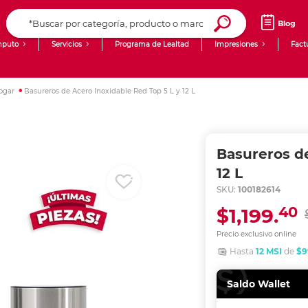
Blog
puto
Servicios
Programa de Lealtad
Impresiones
Fact
Computadoras de Escritorio
Creación de contenido digital
ogar
Basureros de Acero Inoxidable Red Top 5 L y 12 L
Ingresar Codigo Postal
Laptops
giit!
Tablets
Blog
Basureros de
Monitores
Venta corporativa
12 L
SKU:
100182614
PyME
40
$1,199.
Precio exclusivo online
Hasta
12 MSI
de
$9
Saldo Wallet