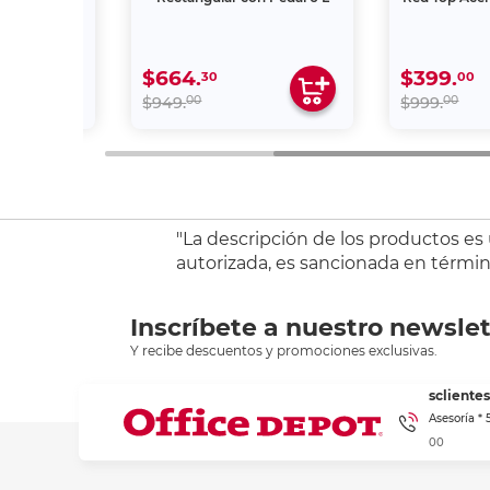
$664.
$399.
30
00
00
00
$949.
$999.
"La descripción de los productos es
autorizada, es sancionada en término
Inscríbete a nuestro newslet
Y recibe descuentos y promociones exclusivas.
sclient
Asesoría *
00