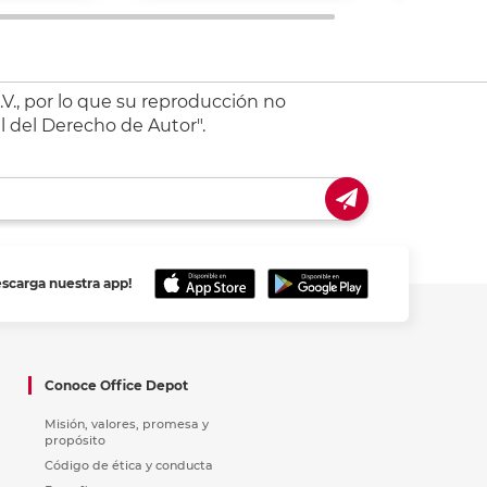
V., por lo que su reproducción no
l del Derecho de Autor".
escarga nuestra app!
Conoce Office Depot
Misión, valores, promesa y
propósito
Código de ética y conducta