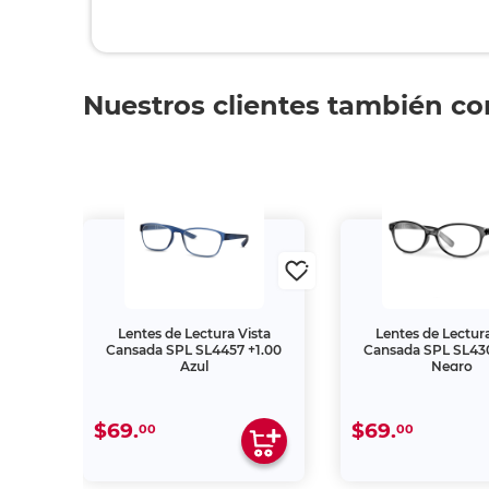
Nuestros clientes también c
ta
Lentes de Lectura Vista
Lentes de Lectura
1.00
Cansada SPL SL4457 +1.00
Cansada SPL SL430
Azul
Negro
$69.
$69.
00
00