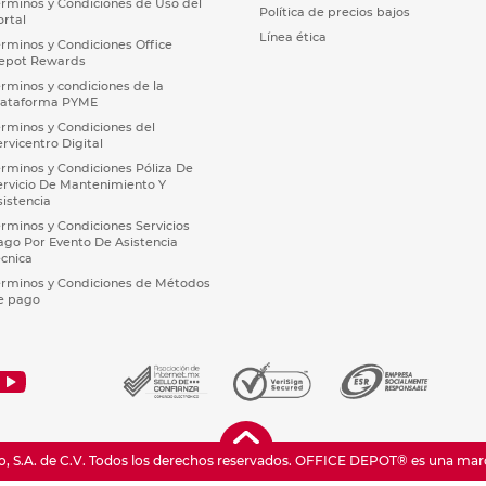
érminos y Condiciones de Uso del
Política de precios bajos
ortal
Línea ética
érminos y Condiciones Office
epot Rewards
érminos y condiciones de la
lataforma PYME
érminos y Condiciones del
ervicentro Digital
érminos y Condiciones Póliza De
ervicio De Mantenimiento Y
sistencia
érminos y Condiciones Servicios
ago Por Evento De Asistencia
écnica
érminos y Condiciones de Métodos
e pago
 S.A. de C.V. Todos los derechos reservados.
OFFICE DEPOT® es una marca 