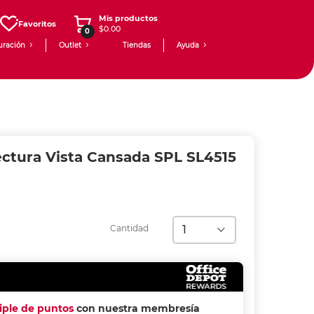
Mis productos
Favoritos
$0.00
0
uración
Outlet
Tiendas
Ayuda
ectura Vista Cansada SPL SL4515
Cantidad
riple de puntos
con nuestra membresía