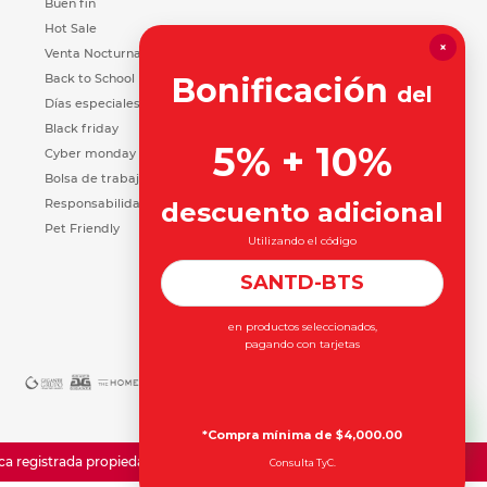
Buen fin
Hot Sale
×
Venta Nocturna
Back to School
Bonificación
del
Días especiales
Black friday
5% + 10%
Cyber monday
Bolsa de trabajo
Responsabilidad Social
descuento adicional
Pet Friendly
Utilizando el código
SANTD-BTS
en productos seleccionados,
pagando con tarjetas
*Compra mínima de $4,000.00
registrada propiedad de Office Depot Inc.
Consulta TyC.