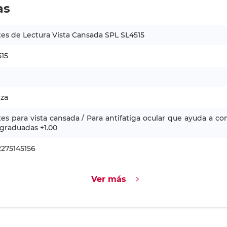
as
es de Lectura Vista Cansada SPL SL4515
515
l
eza
es para vista cansada / Para antifatiga ocular que ayuda a co
graduadas +1.00
275145156
Ver más