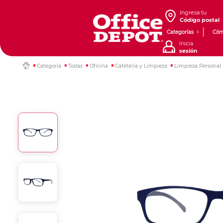
Ingresa tu
Código postal
Categorías
Cóm
Inicia
sesión
Categoría
Todas
Oficina
Cafetería y Limpieza
Limpieza Personal