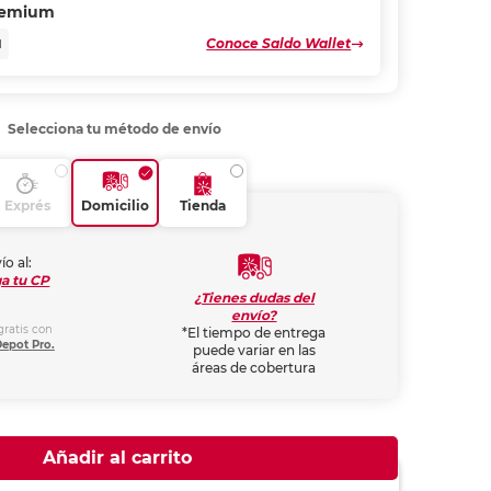
remium
Conoce Saldo Wallet
N
Selecciona tu método de envío
Exprés
Domicilio
Tienda
ío al:
a tu CP
¿Tienes dudas del
envío?
gratis con
*El tiempo de entrega
Depot Pro.
puede variar en las
áreas de cobertura
Añadir al carrito