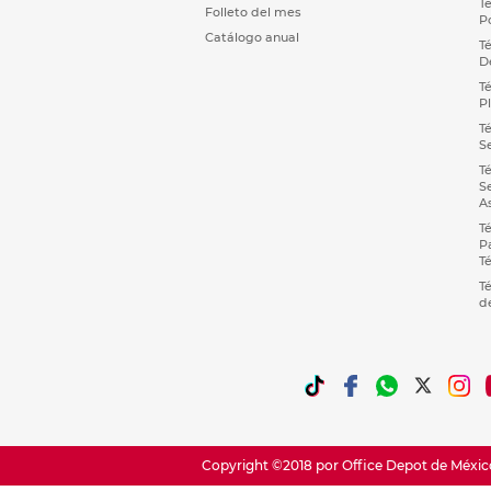
T
Folleto del mes
P
Catálogo anual
T
D
T
P
T
S
T
S
A
T
P
T
T
d
Copyright ©2018 por Office Depot de México,