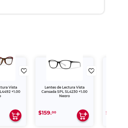
tura Vista
Lentes de Lectura Vista
Lentes de
L4492 +1.00
Cansada SPL SL4230 +1.00
Cansada S
o
Negro
M
$159.
$209.
00
00