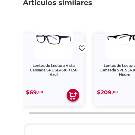
Artículos similares
ta
Lentes de Lectura Vista
Lentes de Lectura
1.00
Cansada SPL SL4516 +1.50
Cansada SPL SL430
Azul
Negro
$69.
$209.
00
00