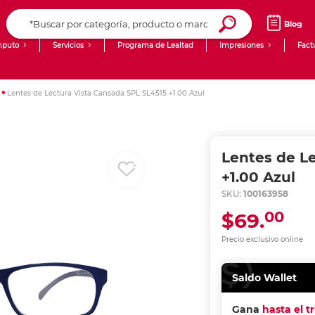
Blog
puto
Servicios
Programa de Lealtad
Impresiones
Fact
Computadoras de Escritorio
Creación de contenido digital
Lentes de Lectura Vista Cansada SPL SL4515 +1.00 Azul
Ingresar Codigo Postal
Laptops
giit!
Tablets
Blog
Lentes de L
Monitores
Venta corporativa
+1.00 Azul
SKU:
100163958
PyME
00
$69.
Precio exclusivo online
Saldo Wallet
Gana
hasta el t