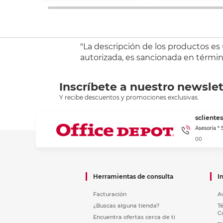
"La descripción de los productos es
autorizada, es sancionada en término
Inscríbete a nuestro newslet
Y recibe descuentos y promociones exclusivas.
sclient
Asesoría *
00
Herramientas de consulta
I
Facturación
A
¿Buscas alguna tienda?
T
C
Encuentra ofertas cerca de ti