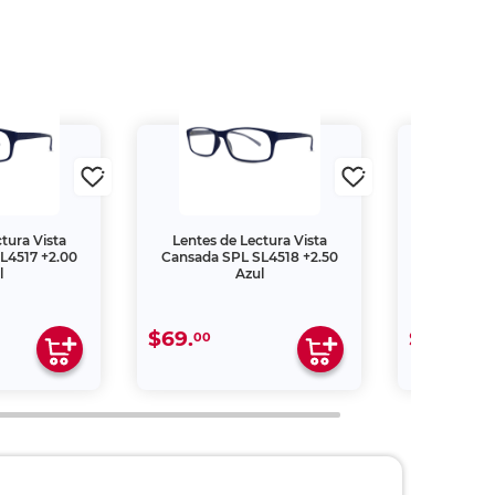
tura Vista
Lentes de Lectura Vista
Lentes de
L4517 +2.00
Cansada SPL SL4518 +2.50
Cansada S
l
Azul
M
$69.
$209.
00
00