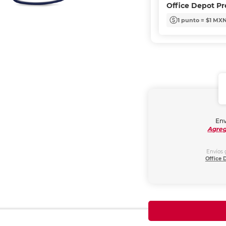
Office Depot P
1 punto = $1 MX
Env
Agreg
Envíos 
Office 