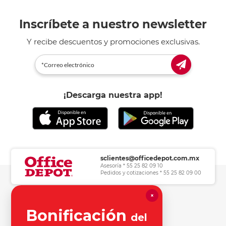
Inscríbete a nuestro newsletter
Y recibe descuentos y promociones exclusivas.
¡Descarga nuestra app!
sclientes@officedepot.com.mx
Asesoría * 55 25 82 09 10
Pedidos y cotizaciones * 55 25 82 09 00
×
Herramientas de consulta
Bonificación
del