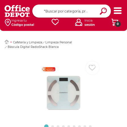
Ingresar Codigo Pos
Ingresa tu
Inicia
0
Código postal
sesión
Cafetería y Limpieza
Limpieza Personal
Báscula Digital RadioShack Blanca