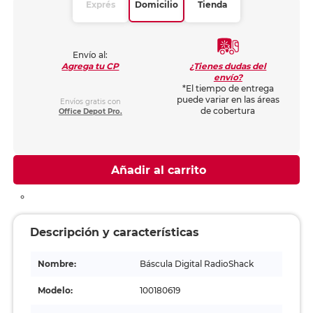
Exprés
Domicilio
Tienda
Envío al:
¿Tienes dudas del
Agrega tu CP
envío?
*El tiempo de entrega
puede variar en las áreas
Envíos gratis con
de cobertura
Office Depot Pro.
Añadir al carrito
Descripción y características
Nombre:
Báscula Digital RadioShack
Modelo:
100180619