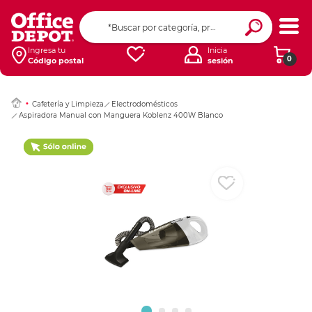
Ingresar Codigo Pos
Ingresa tu
Inicia
0
Código postal
sesión
Cafetería y Limpieza
Electrodomésticos
Aspiradora Manual con Manguera Koblenz 400W Blanco