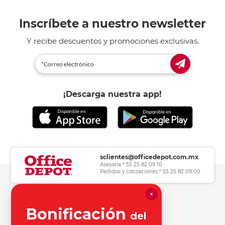
Inscríbete a nuestro newsletter
Y recibe descuentos y promociones exclusivas.
¡Descarga nuestra app!
sclientes@officedepot.com.mx
Asesoría * 55 25 82 09 10
Pedidos y cotizaciones * 55 25 82 09 00
×
Herramientas de consulta
Bonificación
del