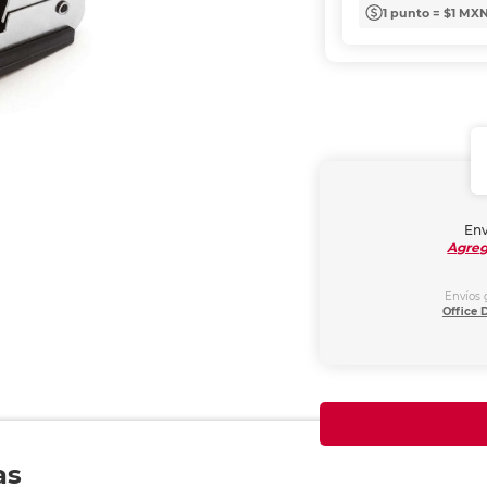
1 punto = $1 MX
Env
Agreg
Envíos 
Office 
as