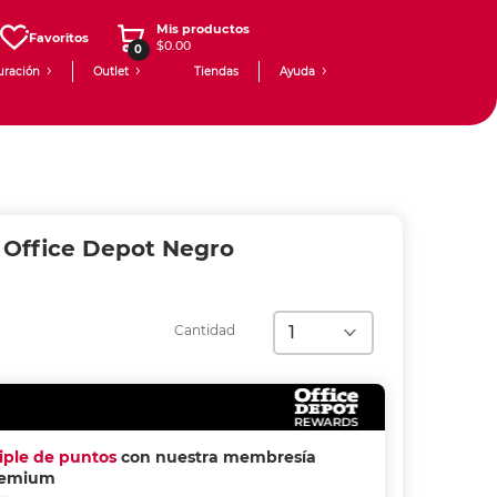
Mis productos
Favoritos
$0.00
0
uración
Outlet
Tiendas
Ayuda
 Office Depot Negro
Cantidad
riple de puntos
con nuestra membresía
remium