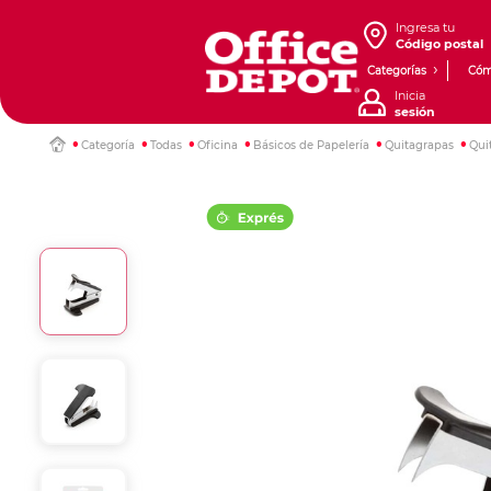
Ingresa tu
Código postal
Categorías
Cóm
Inicia
sesión
Categoría
Todas
Oficina
Básicos de Papelería
Quitagrapas
Qui