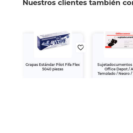
Nuestros clientes también c
8 cm
Grapas Estándar Pilot Fifa Flex
Sujetadocumentos
5040 piezas
Office Depot / 
Templado / Negro / 
$59.
$25.
00
00