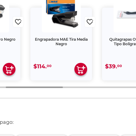
ro Negro
Engrapadora MAE Tira Media
Quitagrapas O
Negro
Tipo Bolígr
$114.
$39.
00
00
 pago: