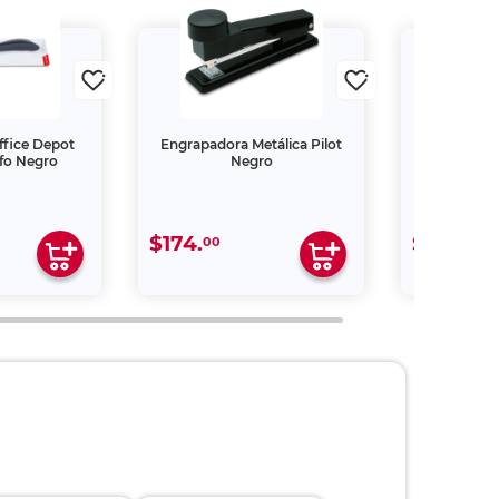
ffice Depot
Engrapadora Metálica Pilot
Notas Adhesi
afo Negro
Negro
$174.
$119.
00
00