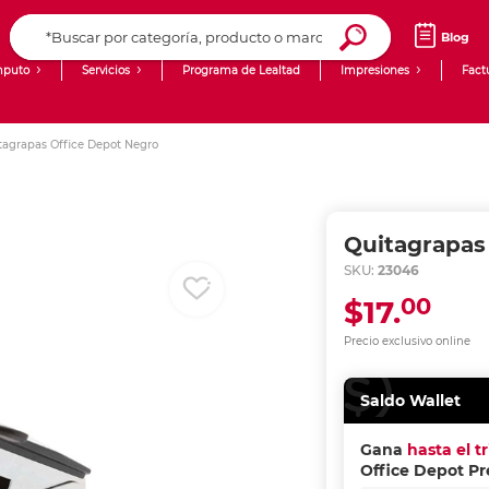
Blog
puto
Servicios
Programa de Lealtad
Impresiones
Fact
Computadoras de Escritorio
Creación de contenido digital
tagrapas Office Depot Negro
Ingresar Codigo Postal
Laptops
giit!
Tablets
Blog
Quitagrapas
Monitores
Venta corporativa
SKU:
23046
00
$17.
PyME
Precio exclusivo online
Saldo Wallet
Gana
hasta el t
Office Depot P