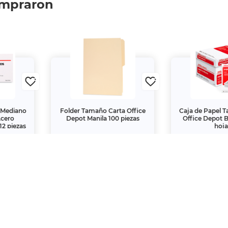
ompraron
 Mediano
Folder Tamaño Carta Office
Caja de Papel 
Acero
Depot Manila 100 piezas
Office Depot 
12 piezas
hoja
$199.
$899.
00
00