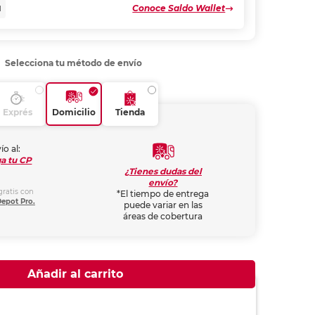
Conoce Saldo Wallet
N
Selecciona tu método de envío
Exprés
Domicilio
Tienda
ío al:
a tu CP
¿Tienes dudas del
envío?
gratis con
*El tiempo de entrega
Depot Pro.
puede variar en las
áreas de cobertura
Añadir al carrito