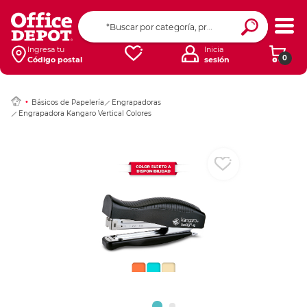
Ingresar Codigo Pos
Ingresa tu
Inicia
0
Código postal
sesión
Básicos de Papelería
Engrapadoras
Engrapadora Kangaro Vertical Colores