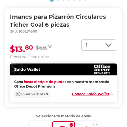
Imanes para Pizarrón Circulares
Ticher Goal 6 piezas
SKU:
100274560
Cantidad
80
$13.
$69.
00
Precio exclusivo online
Saldo Wallet
Gana
hasta el triple de puntos
con nuestra membresía
Office Depot Premium
Conoce Saldo Wallet
1 punto = $1 MXN
Selecciona tu método de envío