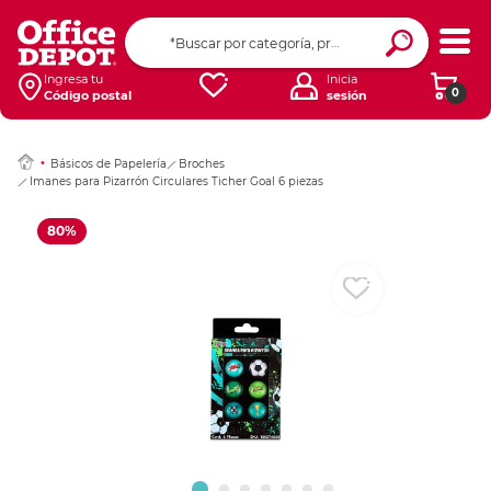
Ingresar Codigo Pos
Ingresa tu
Inicia
0
Código postal
sesión
Básicos de Papelería
Broches
Imanes para Pizarrón Circulares Ticher Goal 6 piezas
80%