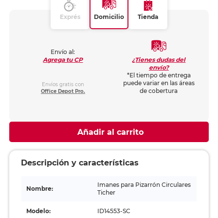
Exprés
Domicilio
Tienda
Envío al:
¿Tienes dudas del
Agrega tu CP
envío?
*El tiempo de entrega
puede variar en las áreas
Envíos gratis con
de cobertura
Office Depot Pro.
Añadir al carrito
Descripción y características
Imanes para Pizarrón Circulares
Nombre:
Ticher
Modelo:
ID14553-SC