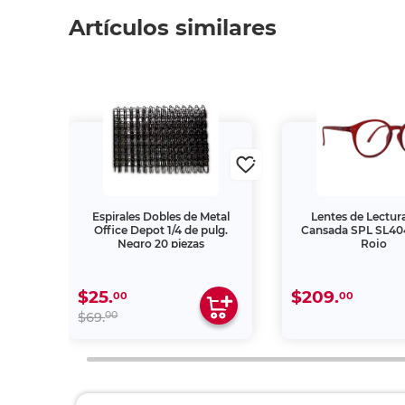
Artículos similares
tal
Espirales Dobles de Metal
Lentes de Lectura
lg.
Office Depot 1/4 de pulg.
Cansada SPL SL404
Negro 20 piezas
Rojo
$25.
$209.
00
00
00
$69.