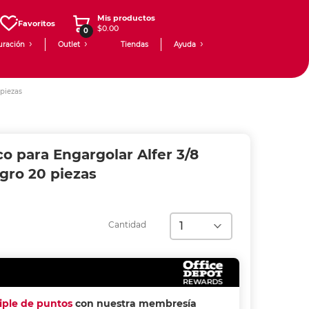
Mis productos
Favoritos
$0.00
0
uración
Outlet
Tiendas
Ayuda
 piezas
ico para Engargolar Alfer 3/8
gro 20 piezas
Cantidad
riple de puntos
con nuestra membresía