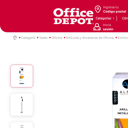
Ingresa tu
Código postal
Categorías
Cóm
Inicia
sesión
Categoría
Todas
Oficina
Artículos y Accesorios de Oficina
Enmica