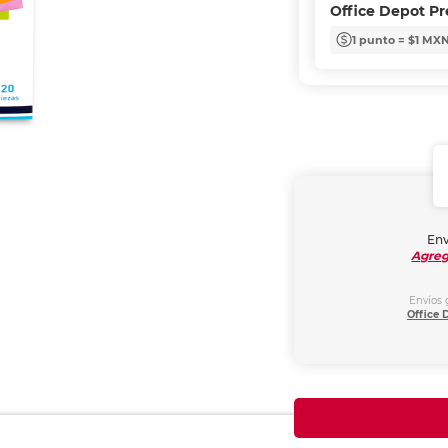
Office Depot P
1 punto = $1 MX
Env
Agreg
Envíos 
Office 