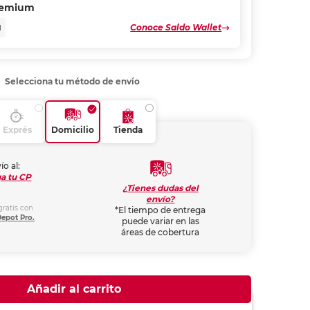
remium
Conoce Saldo Wallet
N
Selecciona tu método de envío
Exprés
Domicilio
Tienda
ío al:
a tu CP
¿Tienes dudas del
envío?
gratis con
*El tiempo de entrega
Depot Pro.
puede variar en las
áreas de cobertura
Añadir al carrito