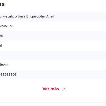
as
lo Metálico para Engargolar Alfer
RMNE38
ro
al
iezas
565265805
Ver más