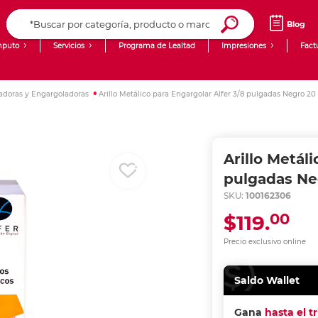
Blog
puto
Servicios
Programa de Lealtad
Impresiones
Fact
Computadoras de Escritorio
Creación de contenido digital
doras y Engargoladoras
Arillo Metálico para Engargolar Alfer 3/8 pulgadas Negro 20
Ingresar Codigo Postal
Laptops
giit!
Tablets
Blog
Arillo Metál
Monitores
Venta corporativa
pulgadas Ne
SKU:
100162306
PyME
00
$119.
Precio exclusivo online
Saldo Wallet
Gana
hasta el t