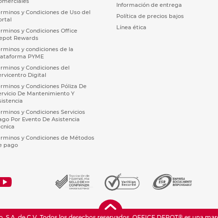
omerciales
Información de entrega
érminos y Condiciones de Uso del
Política de precios bajos
ortal
Línea ética
érminos y Condiciones Office
epot Rewards
érminos y condiciones de la
lataforma PYME
érminos y Condiciones del
ervicentro Digital
érminos y Condiciones Póliza De
ervicio De Mantenimiento Y
sistencia
érminos y Condiciones Servicios
ago Por Evento De Asistencia
écnica
érminos y Condiciones de Métodos
e pago
 S.A. de C.V. Todos los derechos reservados.
OFFICE DEPOT® es una marca 