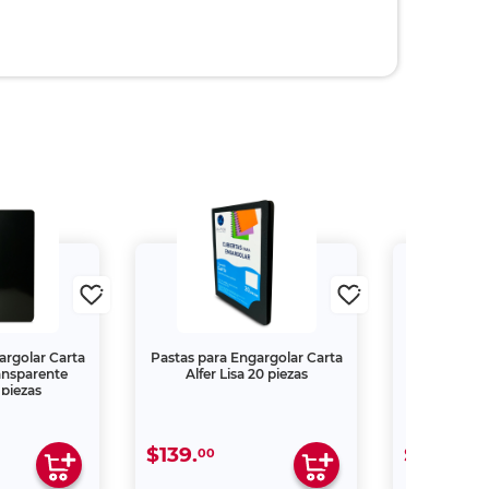
argolar Carta
Pastas para Engargolar Carta
Pastas para
ansparente
Alfer Lisa 20 piezas
Lisa Carta 
piezas
$139.
$139.
00
00