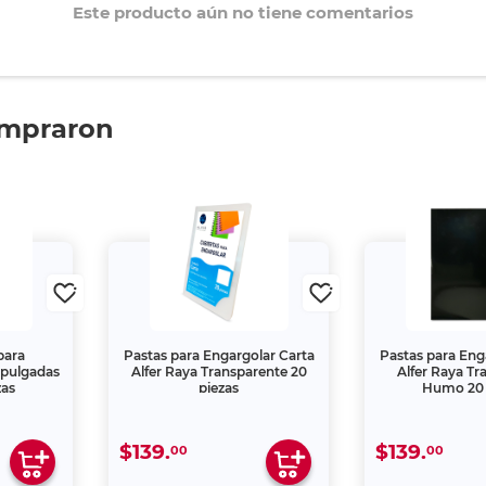
Este producto aún no tiene comentarios
ompraron
 para
Pastas para Engargolar Carta
Pastas para Eng
 pulgadas
Alfer Raya Transparente 20
Alfer Raya Tr
zas
piezas
Humo 20 
$139.
$139.
00
00