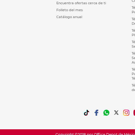
C
Encuentra ofertas cerca de ti
T
Folleto del mes
P
Catálogo anual
T
D
T
P
T
S
T
S
A
T
P
T
T
d
Copyright ©2018 por Office Depot de México,