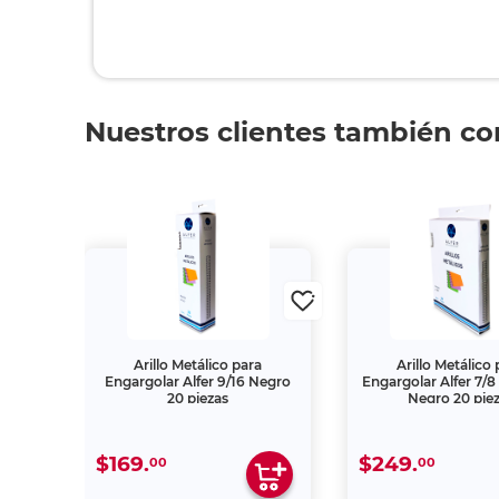
Nuestros clientes también c
Arillo Metálico para
Arillo Metálico
lgadas
Engargolar Alfer 9/16 Negro
Engargolar Alfer 7/8
20 piezas
Negro 20 pie
$169.
$249.
00
00