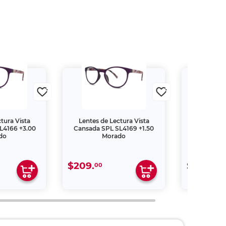
tura Vista
Lentes de Lectura Vista
Lentes de
L4166 +3.00
Cansada SPL SL4169 +1.50
Cansada S
do
Morado
M
$209.
$209.
00
00