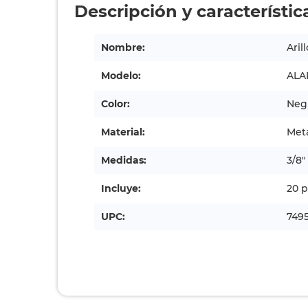
Descripción y característic
Nombre:
Aril
Modelo:
ALA
Color:
Neg
Material:
Met
Medidas:
3/8"
Incluye:
20 p
UPC:
749