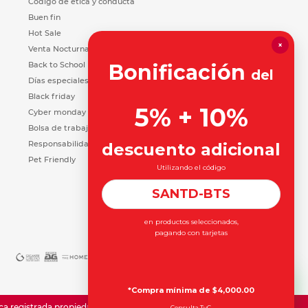
Código de ética y conducta
Buen fin
Hot Sale
×
Venta Nocturna
Back to School
Bonificación
del
Días especiales
Black friday
5% + 10%
Cyber monday
Bolsa de trabajo
Responsabilidad Social
descuento adicional
Pet Friendly
Utilizando el código
SANTD-BTS
en productos seleccionados,
pagando con tarjetas
*Compra mínima de $4,000.00
registrada propiedad de Office Depot Inc.
Consulta TyC.