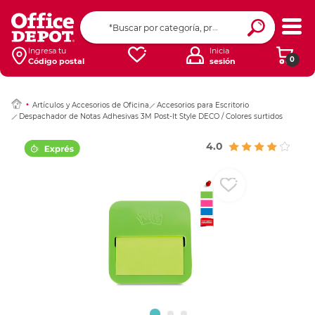
Ingresar Codigo Pos
Ingresa tu
Inicia
0
Código postal
sesión
Artículos y Accesorios de Oficina
Accesorios para Escritorio
Despachador de Notas Adhesivas 3M Post-It Style DECO / Colores surtidos
4.0