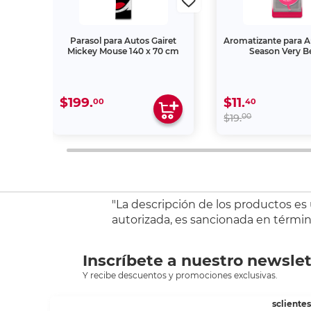
iret
Parasol para Autos Gairet
Aromatizante para A
0 cm
Mickey Mouse 140 x 70 cm
Season Very B
$199.
$11.
00
40
00
$19.
"La descripción de los productos es
autorizada, es sancionada en término
Inscríbete a nuestro newslet
Y recibe descuentos y promociones exclusivas.
sclient