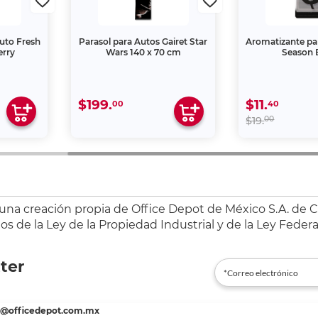
uto Fresh
Parasol para Autos Gairet Star
Aromatizante pa
erry
Wars 140 x 70 cm
Season 
$199.
$11.
00
40
00
$19.
 una creación propia de Office Depot de México S.A. de C.
s de la Ley de la Propiedad Industrial y de la Ley Federa
ter
es@officedepot.com.mx