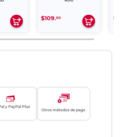
do
Rojo
$109.
$109.
00
00
al y PayPal Plus
Otros métodos de pago