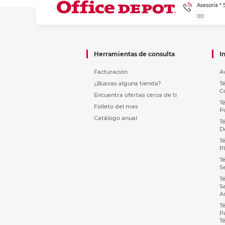
Asesoría *
00
Herramientas de consulta
I
Facturación
A
¿Buscas alguna tienda?
T
C
Encuentra ofertas cerca de ti
T
Folleto del mes
P
Catálogo anual
T
D
T
P
T
S
T
S
A
T
P
T