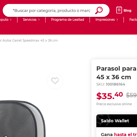
Blog
puto
Servicios
Programa de Lealtad
Impresiones
Fact
Computadoras de Escritorio
Creación de contenido digital
ral Autos Gairet Speedmax 45 x 36 cm
Ingresar Codigo Postal
Laptops
giit!
Tablets
Blog
Parasol par
Monitores
Venta corporativa
45 x 36 cm
SKU:
100186164
PyME
40
$35.
$59
Precio exclusivo online
Saldo Wallet
Gana
hasta el t