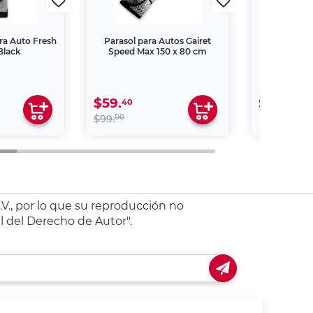
ra Auto Fresh
Parasol para Autos Gairet
Parasol pa
Black
Speed Max 150 x 80 cm
Mickey Mo
$59.
$199.
40
00
00
$99.
V., por lo que su reproducción no
l del Derecho de Autor".