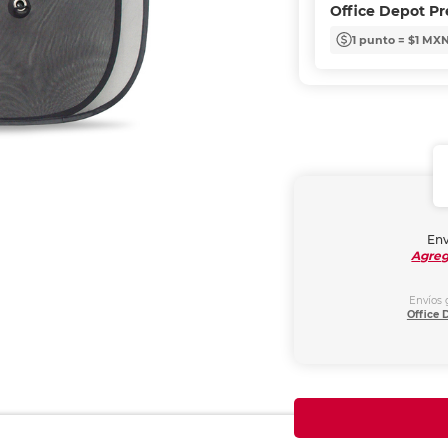
Office Depot P
1 punto = $1 MX
Env
Agreg
Envíos 
Office 