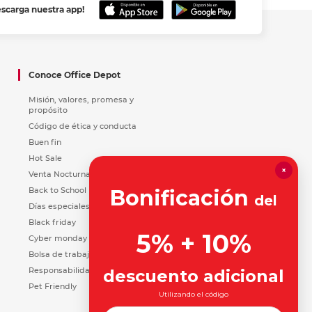
escarga nuestra app!
Conoce Office Depot
Misión, valores, promesa y
propósito
Código de ética y conducta
Buen fin
Hot Sale
×
Venta Nocturna
Back to School
Bonificación
del
Días especiales
Black friday
5% + 10%
Cyber monday
Bolsa de trabajo
Responsabilidad Social
descuento adicional
Pet Friendly
Utilizando el código