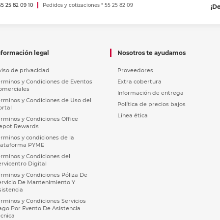
 55 25 82 09 10
Pedidos y cotizaciones * 55 25 82 09
¡D
nformación legal
Nosotros te ayudamos
viso de privacidad
Proveedores
érminos y Condiciones de Eventos
Extra cobertura
omerciales
Información de entrega
érminos y Condiciones de Uso del
Política de precios bajos
ortal
Línea ética
érminos y Condiciones Office
epot Rewards
érminos y condiciones de la
lataforma PYME
érminos y Condiciones del
ervicentro Digital
érminos y Condiciones Póliza De
ervicio De Mantenimiento Y
sistencia
érminos y Condiciones Servicios
ago Por Evento De Asistencia
écnica