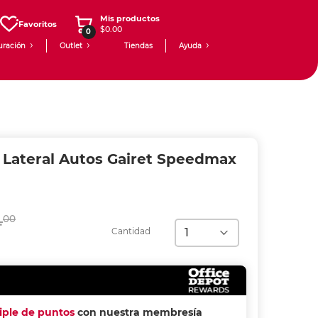
Mis productos
Favoritos
$0.00
0
uración
Outlet
Tiendas
Ayuda
a Lateral Autos Gairet Speedmax
.
00
Cantidad
riple de puntos
con nuestra membresía