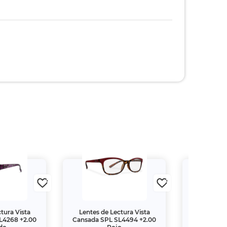
tura Vista
Lentes de Lectura Vista
Lentes de
L4268 +2.00
Cansada SPL SL4494 +2.00
Cansada S