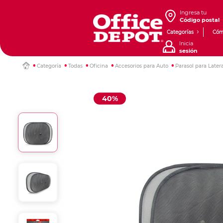
Ingresa tu
Código postal
Categorías
Cóm
Inicia
sesión
Categoría
Todas
Oficina
Accesorios para Auto
Parasol para Late
40%