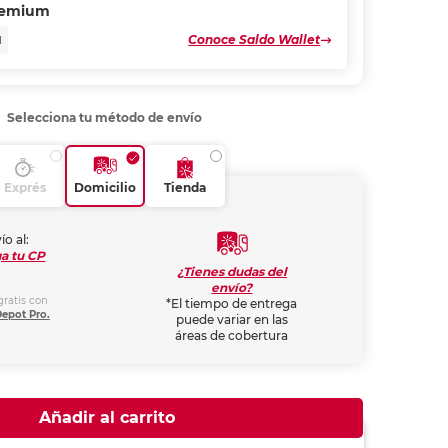
remium
Conoce Saldo Wallet
N
Selecciona tu método de envío
Exprés
Domicilio
Tienda
ío al:
a tu CP
¿Tienes dudas del
envío?
gratis con
*El tiempo de entrega
Depot Pro.
puede variar en las
áreas de cobertura
Añadir al carrito