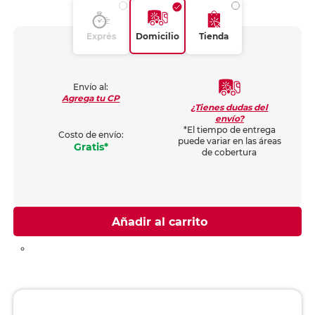
Exprés
Domicilio
Tienda
Envío al:
Agrega tu CP
¿Tienes dudas del
envío?
*El tiempo de entrega
Costo de envío:
puede variar en las áreas
Gratis*
de cobertura
Añadir al carrito