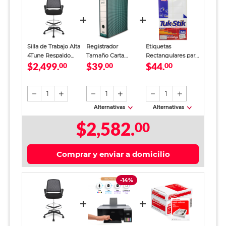
Silla de Trabajo Alta
Registrador
Etiquetas
4Tune Respaldo
Tamaño Carta
Rectangulares para
$2,499.
$39.
$44.
Mesh Negra
00
Office Depot
00
Imprimir Tuk-Stik
00
Verde
Blanco 240 piezas
1
1
1
Alternativas
Alternativas
$2,582.
00
Comprar y enviar a domicilio
-14%