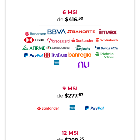
6 MSI
50
de
$416.
9 MSI
67
de
$277.
12 MSI
25
de
$208.