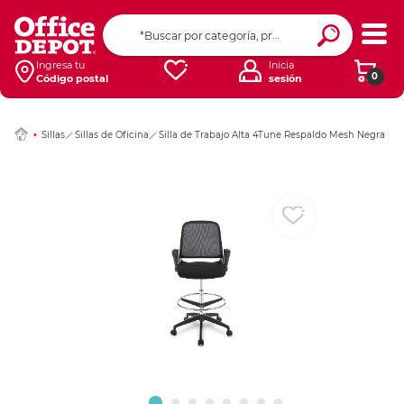
Ingresar Codigo Pos
Ingresa tu
Inicia
0
Código postal
sesión
Sillas
Sillas de Oficina
Silla de Trabajo Alta 4Tune Respaldo Mesh Negra