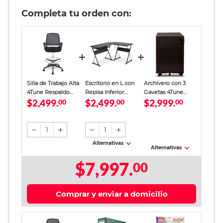
Completa tu orden con:
Silla de Trabajo Alta
Escritorio en L con
Archivero con 3
4Tune Respaldo
Repisa Inferior
Gavetas 4Tune
$2,499.
$2,499.
$2,999.
Mesh Negra
00
4Tune Metal Negro
00
Metal Negro
00
Mate
1
1
Alternativas
Alternativas
$7,997.
00
Comprar y enviar a domicilio