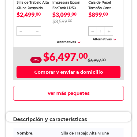
Silla de Trabajo Alta
Impresora Epson
Caja de Papel
4Tune Respaldo
EcoTank L1250
Tamaño Carta
$2,499.
$3,099.
$899.
Mesh Negra
00
Inyección de Tinta
00
Office Depot
00
Color Wi-Fi
Blanco 5000 hojas
$3,599.
00
1
1
Alternativas
Alternativas
$6,497.
00
-7%
$6,997.
00
Comprar y enviar a domicilio
Ver más paquetes
Descripción y características
Nombre:
Silla de Trabajo Alta 4Tune