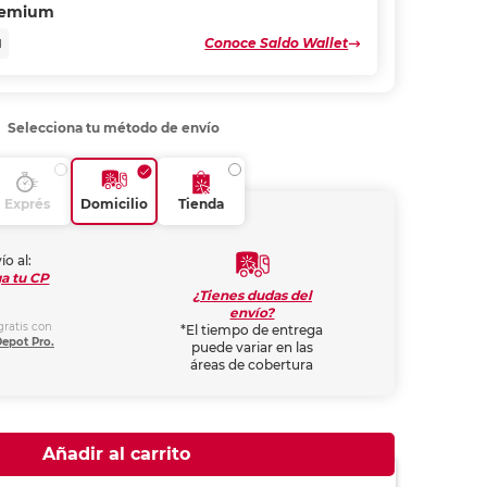
remium
Conoce Saldo Wallet
N
Selecciona tu método de envío
Exprés
Domicilio
Tienda
ío al:
a tu CP
¿Tienes dudas del
envío?
gratis con
*El tiempo de entrega
Depot Pro.
puede variar en las
áreas de cobertura
Añadir al carrito