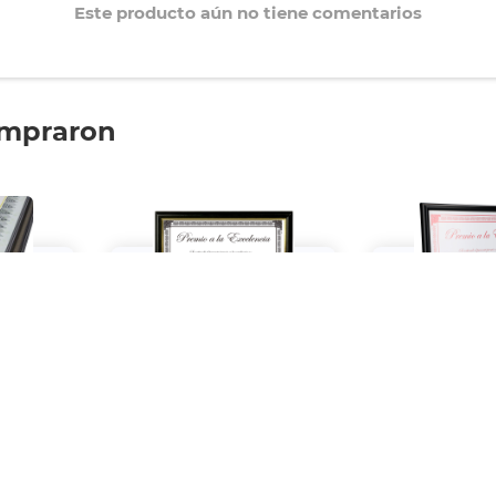
Este producto aún no tiene comentarios
ompraron
ploma
Marco para Diploma
Marco para
 Plateado
Fragments Elegance /
Fragments / H
Horizontal / Plástico / 27.9 x
Polipropileno / 2
21.6 cm / Negro
Neg
$129.
$109.
00
00