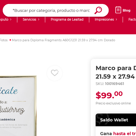
Blog
puto
Servicios
Programa de Lealtad
Impresiones
Fact
Computadoras de Escritorio
Creación de contenido digital
Fotos
Marco para Diploma Fragments A60G1231 21.59 x 27.94 cm Dorado
Ingresar Codigo Postal
Laptops
giit!
Tablets
Blog
Marco para 
Monitores
Venta corporativa
21.59 x 27.9
SKU:
100169461
PyME
00
$99.
Precio exclusivo online
Saldo Wallet
Gana
hasta el t