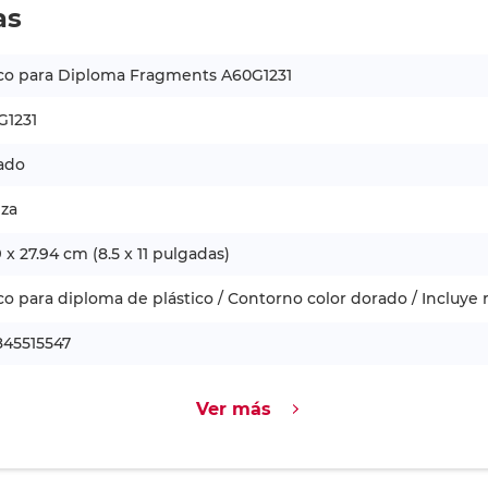
as
co para Diploma Fragments A60G1231
G1231
ado
eza
9 x 27.94 cm (8.5 x 11 pulgadas)
o para diploma de plástico / Contorno color dorado / Incluy
845515547
Ver más