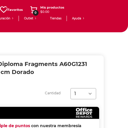
Mis productos
Favoritos
$0.00
0
uración
Outlet
Tiendas
Ayuda
Diploma Fragments A60G1231
4 cm Dorado
Cantidad
riple de puntos
con nuestra membresía