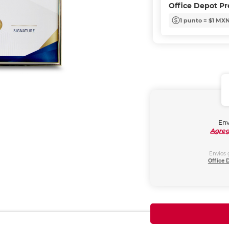
Office Depot P
1 punto = $1 MX
Env
Agreg
Envíos 
Office 