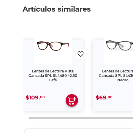
Artículos similares
ta
Lentes de Lectura Vista
Lentes de Lectura
.50
Cansada SPL SL4480 +2.50
Cansada SPL SL430
Café
Negro
$109.
$69.
00
00