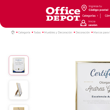
Ingresa tu
Código postal
Categorías
Cóm
Inicia
sesión
Categoría
Todas
Muebles y Decoración
Decoración
Marcos para 