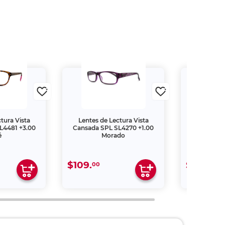
tura Vista
Lentes de Lectura Vista
Lentes de
L4481 +3.00
Cansada SPL SL4270 +1.00
Cansada S
é
Morado
$109.
$159.
00
00