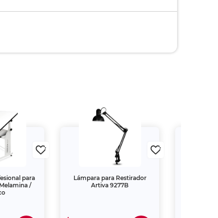
esional para
Lámpara para Restirador
Restirador 
 Melamina /
Artiva 9277B
MDF
co