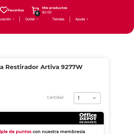
Mis productos
Favoritos
$0.00
0
uración
Outlet
Tiendas
Ayuda
a Restirador Artiva 9277W
Cantidad
riple de puntos
con nuestra membresía