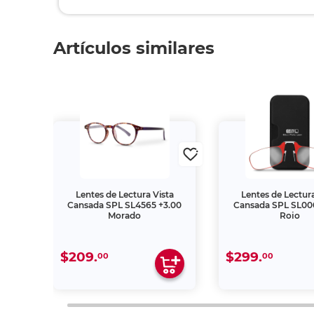
Artículos similares
ta
Lentes de Lectura Vista
Lentes de Lectura
3.00
Cansada SPL SL4565 +3.00
Cansada SPL SL000
Morado
Rojo
$209.
$299.
00
00