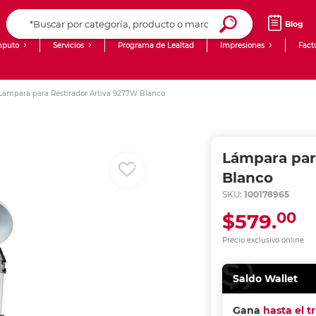
Blog
puto
Servicios
Programa de Lealtad
Impresiones
Fact
Computadoras de Escritorio
Creación de contenido digital
Lámpara para Restirador Artiva 9277W Blanco
Ingresar Codigo Postal
Laptops
giit!
Tablets
Blog
Lámpara par
Monitores
Venta corporativa
Blanco
SKU:
100178965
PyME
00
$579.
Precio exclusivo online
Saldo Wallet
Gana
hasta el t