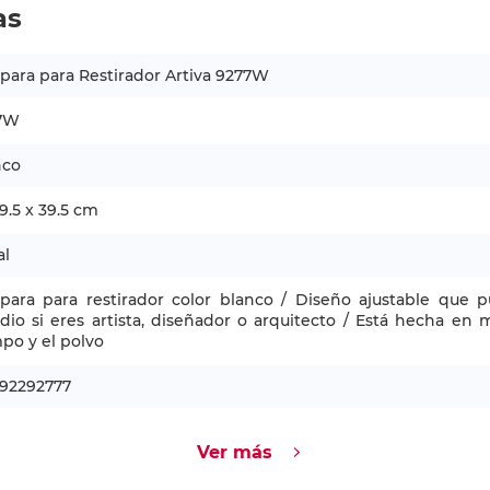
as
ara para Restirador Artiva 9277W
7W
nco
19.5 x 39.5 cm
al
para para restirador color blanco / Diseño ajustable que 
dio si eres artista, diseñador o arquitecto / Está hecha en m
po y el polvo
592292777
Ver más