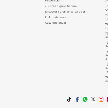
Facturación
A
¿Buscas alguna tienda?
T
C
Encuentra ofertas cerca de ti
T
Folleto del mes
P
Catálogo anual
T
D
T
P
T
S
T
S
A
T
P
T
T
d