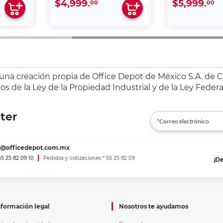
$4,999.
$5,999.
00
00
 una creación propia de Office Depot de México S.A. de C.
s de la Ley de la Propiedad Industrial y de la Ley Federa
ter
es@officedepot.com.mx
 55 25 82 09 10
Pedidos y cotizaciones * 55 25 82 09
¡D
nformación legal
Nosotros te ayudamos