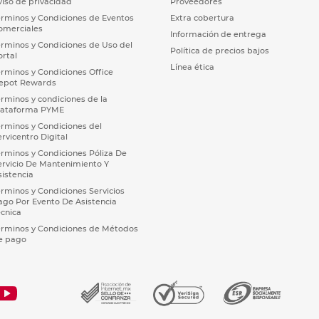
viso de privacidad
Proveedores
érminos y Condiciones de Eventos
Extra cobertura
omerciales
Información de entrega
érminos y Condiciones de Uso del
Política de precios bajos
ortal
Línea ética
érminos y Condiciones Office
epot Rewards
érminos y condiciones de la
lataforma PYME
érminos y Condiciones del
ervicentro Digital
érminos y Condiciones Póliza De
ervicio De Mantenimiento Y
sistencia
érminos y Condiciones Servicios
ago Por Evento De Asistencia
écnica
érminos y Condiciones de Métodos
e pago