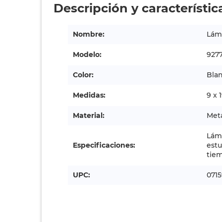
Descripción y característic
Nombre:
Lámp
Modelo:
927
Color:
Bla
Medidas:
9 x 
Material:
Met
Lám
Especificaciones:
estu
tiem
UPC:
071