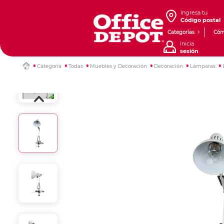
Ingresa tu
Código postal
Categorías
Cóm
Inicia
sesión
Categoría
Todas
Muebles y Decoración
Decoración
Lámparas