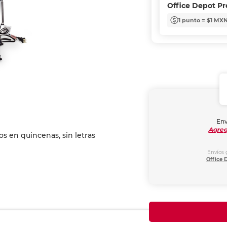
Office Depot P
1 punto = $1 MX
Env
Agreg
Envíos 
Office 