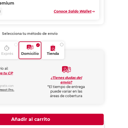
remium
Conoce Saldo Wallet
N
Selecciona tu método de envío
Exprés
Domicilio
Tienda
ío al:
a tu CP
¿Tienes dudas del
envío?
gratis con
*El tiempo de entrega
Depot Pro.
puede variar en las
áreas de cobertura
Añadir al carrito