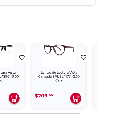
tura Vista
Lentes de Lectura Vista
Lentes de
L4296 +3.00
Cansada SPL SL4177 +2.50
Cansada S
ro
Café
M
$209.
$209.
00
00