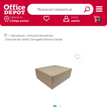
Ingresar Codigo Pos
Ingresa tu
Inicia
0
Código postal
sesión
Decoración
Artículos Decorativos
Estuche de Cartón Corrugado Formex Grande