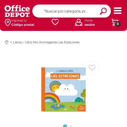
Ingresar Codigo Pos
Ingresa tu
Inicia
0
Código postal
sesión
Libros
Libro Mis Animágenes Las Estaciones