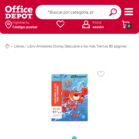
Ingresar Codigo Pos
Ingresa tu
Inicia
0
Código postal
sesión
Libros
Libro Antiestrés Disney Descubre a los más Tiernos 80 páginas