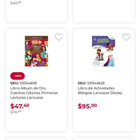
$49.
00
-40%
SKU:
100144618
SKU:
100144626
Libro Álbum de Oro.
Libro de Actividades
Cuentos Clásicos Primeras
Bilingüe Larousse Disney
Lecturas Larousse
$47.
$95.
40
00
$79.
00