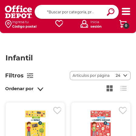
Ingresa tu
Inicia
0
Código postal
sesión
Infantil
Filtros
Artículos por página
24
Ordenar por