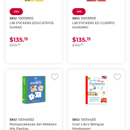
-15%
-15%
SKU:
100139915
SKU:
100139931
LIB STICKERS EDUCATIVOS
LIB STICKERS ED CUERPO
SUMAS
HUMANO
$135.
$135.
15
15
$159.
00
$159.
00
SKU:
100140553
SKU:
100144351
Rompecabezas del Alfabeto
Gran Libro Bilingüe
Mis Pasitos
Montessori