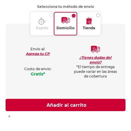
Selecciona tu método de envío
Exprés
Domicilio
Tienda
Envío al:
Agrega tu CP
¿Tienes dudas del
envío?
*El tiempo de entrega
Costo de envío:
puede variar en las áreas
Gratis*
de cobertura
Añadir al carrito