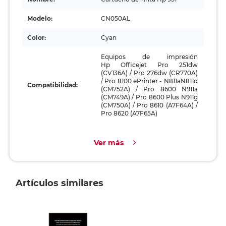
Modelo:
CN050AL
Color:
Cyan
Equipos de impresión
Hp Officejet Pro 251dw
(CV136A) / Pro 276dw (CR770A)
/ Pro 8100 ePrinter - N811aN811d
Compatibilidad:
(CM752A) / Pro 8600 N911a
(CM749A) / Pro 8600 Plus N911g
(CM750A) / Pro 8610 (A7F64A) /
Pro 8620 (A7F65A)
Ver más
Artículos similares