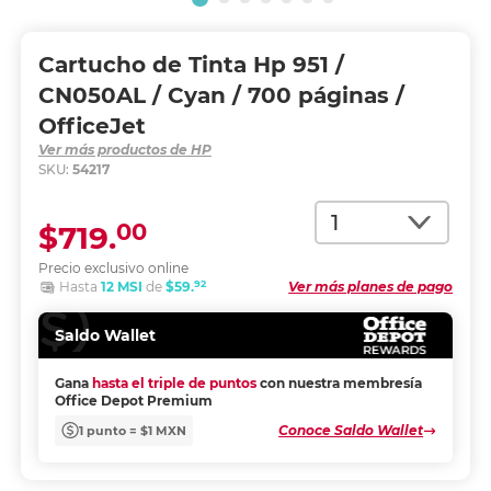
Cartucho de Tinta Hp 951 /
CN050AL / Cyan / 700 páginas /
OfficeJet
Ver más productos de HP
SKU:
54217
Cantidad
00
$719.
Precio exclusivo online
92
Hasta
12 MSI
de
$59.
Ver más planes de pago
Saldo Wallet
Gana
hasta el triple de puntos
con nuestra membresía
Office Depot Premium
Conoce Saldo Wallet
1 punto = $1 MXN