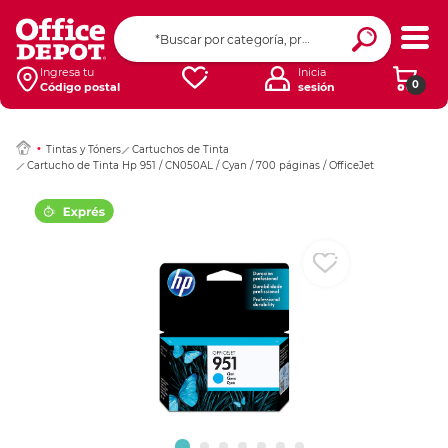
Ingresar Codigo Pos
Ingresa tu
Inicia
0
Código postal
sesión
Tintas y Tóners
Cartuchos de Tinta
Cartucho de Tinta Hp 951 / CN050AL / Cyan / 700 páginas / OfficeJet