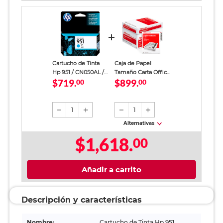
Cartucho de Tinta
Caja de Papel
Hp 951 / CN050AL /
Tamaño Carta Office
$719.
$899.
Cyan / 700 páginas /
00
Depot Blanco 5000
00
OfficeJet
hojas
1
1
Alternativas
$1,618.
00
Añadir a carrito
Descripción y características
Nombre:
Cartucho de Tinta Hp 951