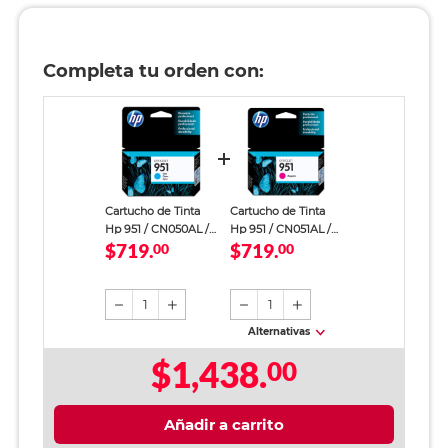
Completa tu orden con:
Cartucho de Tinta
Cartucho de Tinta
Hp 951 / CN050AL /
Hp 951 / CN051AL /
$719.
$719.
Cyan / 700 páginas /
00
Magenta / 700
00
OfficeJet
páginas / OfficeJet
Pro
1
1
Alternativas
$1,438.
00
Añadir a carrito