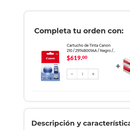
Completa tu orden con:
Cartucho de Tinta Canon
210 / 2974B001AA / Negro /
PIXMA
$619.
00
1
Descripción y característic