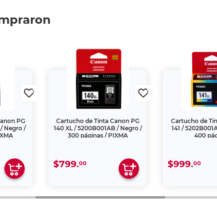
ompraron
Canon PG
Cartucho de Tinta Canon PG
Cartucho de Ti
/ Negro /
140 XL / 5200B001AB / Negro /
141 / 5202B001AB
PIXMA
300 páginas / PIXMA
400 pá
$799.
$999.
00
00