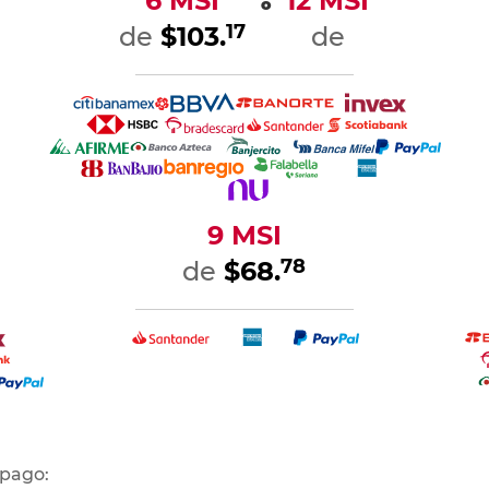
6 MSI
12 MSI
o
17
de
$103.
de
9 MSI
78
de
$68.
 pago: