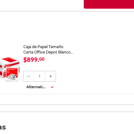
Caja de Papel Tamaño
Carta Office Depot Blanco
5000 hojas
$899.
00
1
Alternativa
s
as