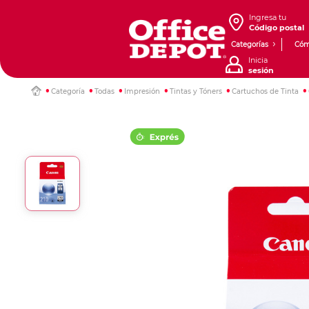
Ingresa tu
Código postal
Categorías
Cóm
Inicia
sesión
Categoría
Todas
Impresión
Tintas y Tóners
Cartuchos de Tinta