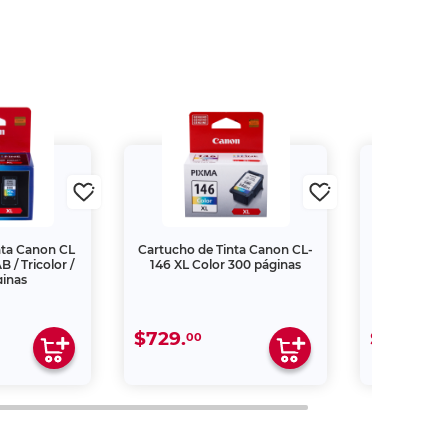
nta Canon CL
Cartucho de Tinta Canon CL-
Cartucho d
 / Tricolor /
146 XL Color 300 páginas
145 XL / 827
ginas
300
$729.
$599.
00
00