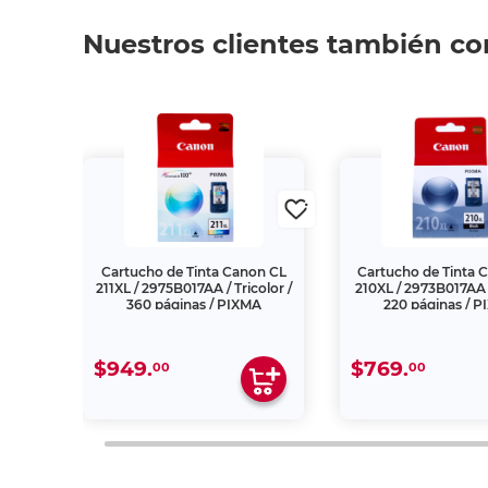
Nuestros clientes también c
 211 /
Cartucho de Tinta Canon CL
Cartucho de Tinta 
r /
211XL / 2975B017AA / Tricolor /
210XL / 2973B017AA 
360 páginas / PIXMA
220 páginas / 
$949.
$769.
00
00