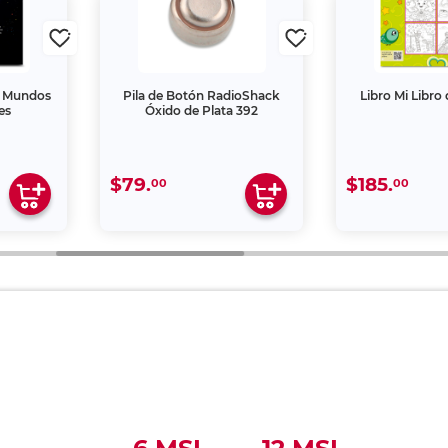
e Mundos
Pila de Botón RadioShack
Libro Mi Libro
es
Óxido de Plata 392
$79.
$185.
00
00