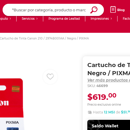
Blog
puto
Servicios
Programa de Lealtad
Impresiones
Fact
Computadoras de Escritorio
Creación de contenido digital
Cartucho de Tinta Canon 210 / 2974B001AA / Negro / PIXMA
Ingresar Codigo Postal
Laptops
giit!
Tablets
Blog
Cartucho de T
Monitores
Venta corporativa
Negro / PIXM
Ver más productos
PyME
SKU:
46699
00
$619.
Precio exclusivo online
5
Hasta
12 MSI
de
$51.
Saldo Wallet