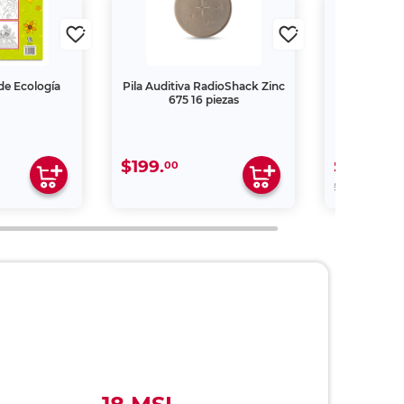
 de Ecología
Pila Auditiva RadioShack Zinc
Libro Mis
675 16 piezas
P
$199.
$169.
00
15
00
$199.