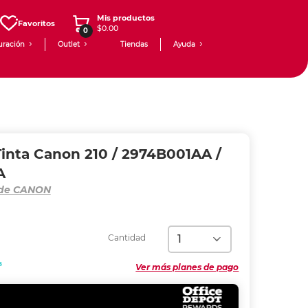
Mis productos
Favoritos
$0.00
0
uración
Outlet
Tiendas
Ayuda
inta Canon 210 / 2974B001AA /
A
 de CANON
Cantidad
8
Ver más planes de pago