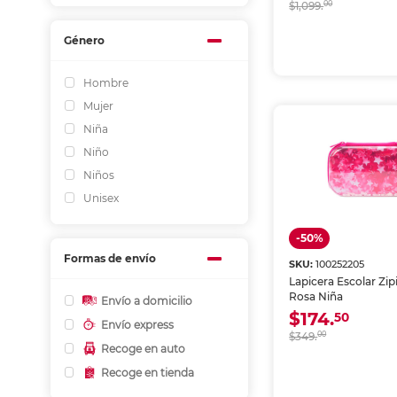
$1,099.
00
Género
Hombre
Mujer
Niña
Niño
Niños
Unisex
-50%
Formas de envío
SKU:
100252205
Lapicera Escolar Zipi
Rosa Niña
Envío a domicilio
$174.
50
Envío express
$349.
00
Recoge en auto
Recoge en tienda