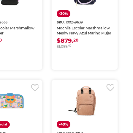
-20%
9663
SKU:
100249639
scolar Marshmallow
Mochila Escolar Marshmallow
er
Meshy Navy Azul Marino Mujer
$879.
0
20
$1,099.
00
-40%