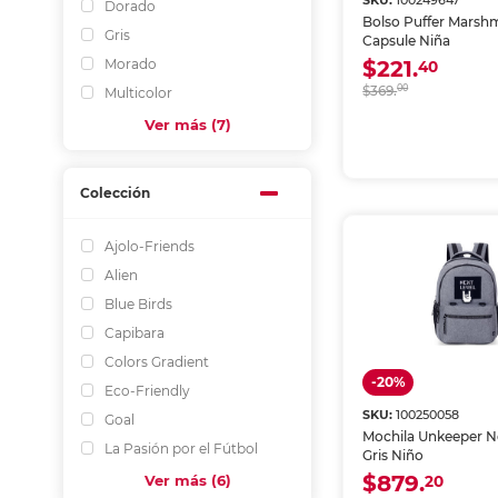
SKU:
100249647
Dorado
Bolso Puffer Marsh
Gris
Capsule Niña
Morado
$221.
40
$369.
00
Multicolor
Ver más (7)
Colección
Ajolo-Friends
Alien
Blue Birds
Capibara
Colors Gradient
-20%
Eco-Friendly
SKU:
100250058
Goal
Mochila Unkeeper N
La Pasión por el Fútbol
Gris Niño
$879.
Ver más (6)
20