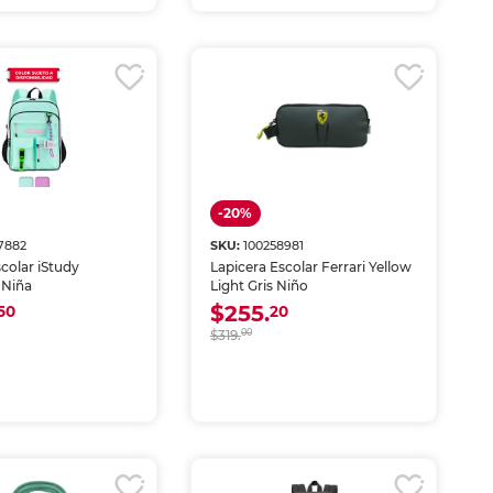
-20%
7882
SKU:
100258981
colar iStudy
Lapicera Escolar Ferrari Yellow
 Niña
Light Gris Niño
$255.
50
20
$319.
00