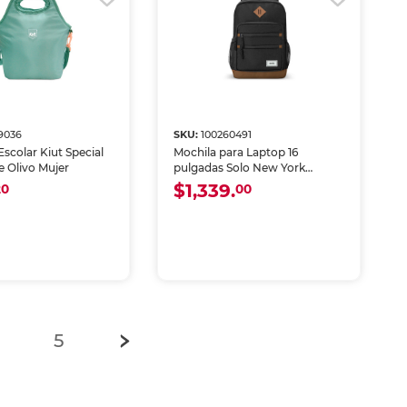
9036
SKU:
100260491
scolar Kiut Special
Mochila para Laptop 16
e Olivo Mujer
pulgadas Solo New York
Refresh Negro Unisex
$1,339.
20
00
)
5