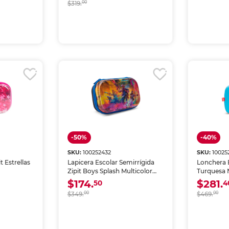
$319.
00
-50%
-40%
SKU:
100252432
SKU:
10025
t Estrellas
Lapicera Escolar Semirrígida
Lonchera E
Zipit Boys Splash Multicolor
Turquesa 
Niño
$174.
$281.
50
4
$349.
00
$469.
00