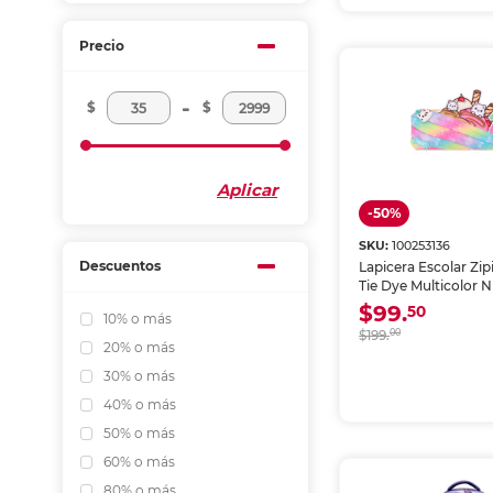
Precio
-
$
$
Aplicar
-50%
SKU:
100253136
Descuentos
Lapicera Escolar Zip
Tie Dye Multicolor N
$99.
50
10% o más
$199.
00
20% o más
30% o más
40% o más
50% o más
60% o más
80% o más