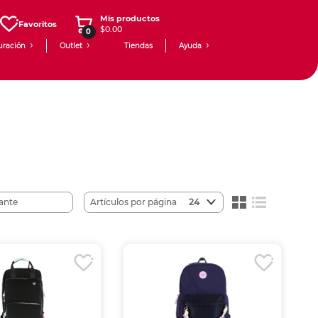
Mis productos
Favoritos
$0.00
0
uración
Outlet
Tiendas
Ayuda
Artículos por página
24