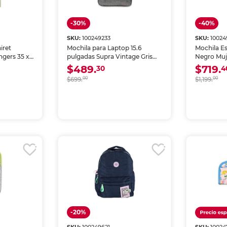
-30%
-40%
SKU:
100249233
SKU:
10024
iret
Mochila para Laptop 15.6
Mochila E
engers 35 x
pulgadas Supra Vintage Gris
Negro Muj
Unisex
$489.
$719.
30
4
$699.
00
$1,199.
00
-20%