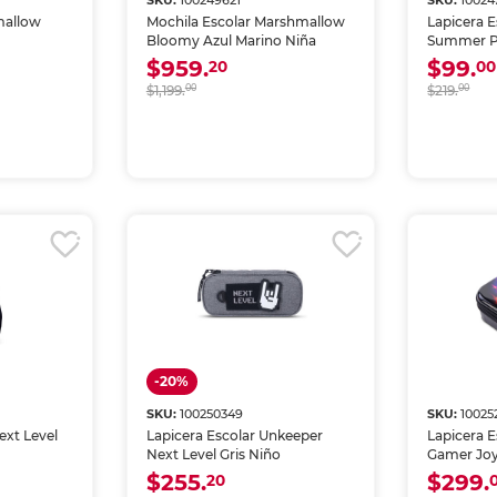
SKU:
100249621
SKU:
10024
mallow
Mochila Escolar Marshmallow
Lapicera E
Bloomy Azul Marino Niña
Summer Pe
Azul Niña
$959.
$99.
20
00
$1,199.
00
$219.
00
-20%
SKU:
100250349
SKU:
10025
ext Level
Lapicera Escolar Unkeeper
Lapicera E
Next Level Gris Niño
Gamer Joy
$255.
$299.
20