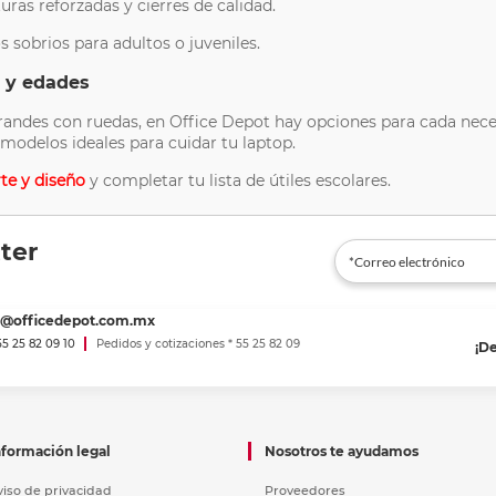
turas reforzadas y cierres de calidad.
s sobrios para adultos o juveniles.
s y edades
ndes con ruedas, en Office Depot hay opciones para cada neces
 modelos ideales para cuidar tu laptop.
rte y diseño
y completar tu lista de útiles escolares.
ter
es@officedepot.com.mx
 55 25 82 09 10
Pedidos y cotizaciones * 55 25 82 09
¡D
nformación legal
Nosotros te ayudamos
viso de privacidad
Proveedores