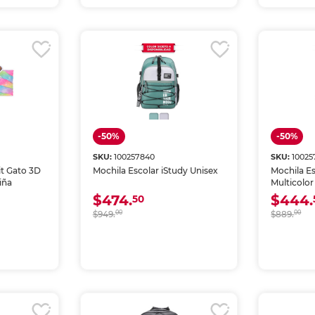
-50%
-50%
SKU:
100257840
SKU:
10025
it Gato 3D
Mochila Escolar iStudy Unisex
Mochila Es
iña
Multicolor
$474.
$444.
50
$949.
00
$889.
00