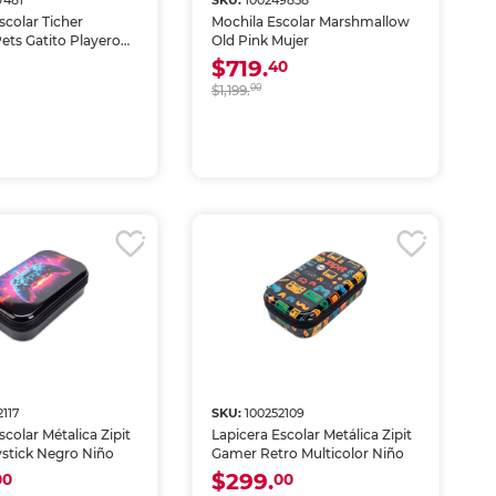
7481
SKU:
100249858
scolar Ticher
Mochila Escolar Marshmallow
ts Gatito Playero
Old Pink Mujer
$719.
40
$1,199.
00
2117
SKU:
100252109
scolar Métalica Zipit
Lapicera Escolar Metálica Zipit
stick Negro Niño
Gamer Retro Multicolor Niño
$299.
00
00