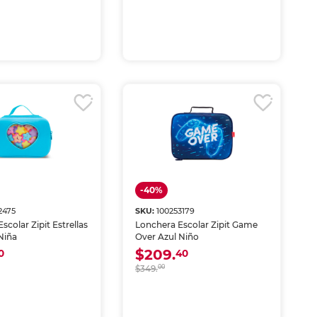
-40%
2475
SKU:
100253179
scolar Zipit Estrellas
Lonchera Escolar Zipit Game
Niña
Over Azul Niño
$209.
0
40
$349.
00