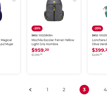
-20%
-20%
SKU:
100258084
SKU:
10025
t Magical
Mochila Escolar Ferrari Yellow
Lonchera E
zul Mujer
Light Gris Hombre
Olive Verd
$959.
$399.
20
$1,199.
00
$499.
00
(current
1
2
3
4