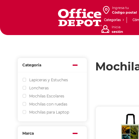
Ingresa tu
Código postal
Categorías
Cóm
Inicia
sesión
Mochil
Categoría
Lapiceras y Estuches
Loncheras
Mochilas Escolares
Mochilas con ruedas
Mochilas para Laptop
Marca