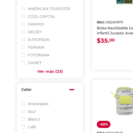
AMERICAN TOURISTER
COOL CAPITAL
SKU:
100247879
DANPEX
Bolsa Reutilizable Ga
DELSEY
Infantil Jurassic Av
35 cm
$35.
EUROPEAN
00
FERRARI
FOTORAMA
GAIRET
Ver más (23)
Color
Anaranjado
Azul
Blanco
-40%
Café