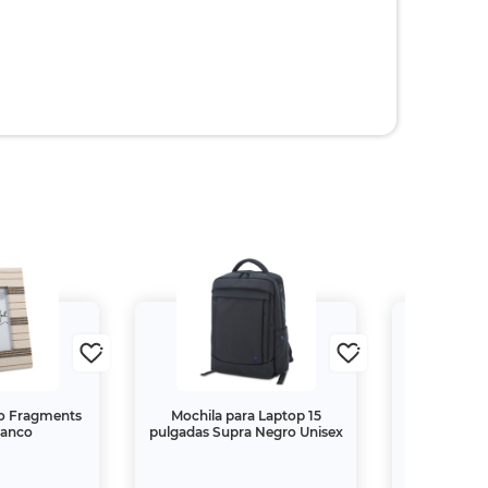
to Fragments
Mochila para Laptop 15
Marco para
lanco
pulgadas Supra Negro Unisex
Glit