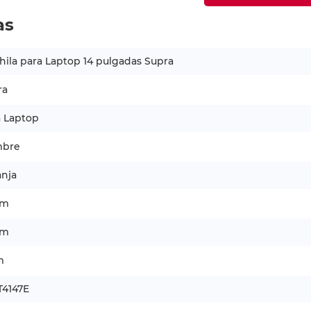
as
ila para Laptop 14 pulgadas Supra
ra
a Laptop
bre
anja
cm
cm
m
4147E