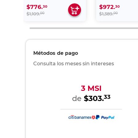
$776.
$972.
30
30
00
00
$1,109.
$1,389.
Métodos de pago
Consulta los meses sin intereses
3 MSI
33
de
$303.