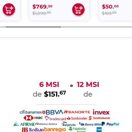
$769.
$50.
30
00
00
00
$1,099.
$169.
6 MSI
12 MSI
o
67
de
$151.
de