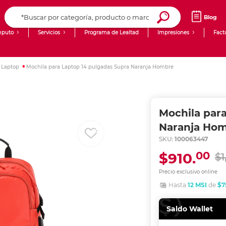
Blog
puto
Servicios
Programa de Lealtad
Impresiones
Fact
Computadoras de Escritorio
Creación de contenido digital
 Laptop
Mochila para Laptop 14 pulgadas Supra Naranja Hombre
Ingresar Codigo Postal
Laptops
giit!
Tablets
Blog
Mochila par
Monitores
Venta corporativa
Naranja Ho
SKU:
100063447
PyME
00
$910.
$1
Precio exclusivo online
Hasta
12 MSI
de
$7
Saldo Wallet