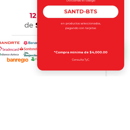
Utilizando el código
SANTD-BTS
12 MSI
83
de
$75.
en productos seleccionados,
pagando con tarjetas
*Compra mínima de $4,000.00
Consulta TyC.
al y PayPal Plus
Otros métodos de pago