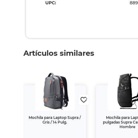
UPC:
889
Artículos similares
a / 14
Mochila para Laptop Supra /
Mochila para Lap
Gris / 14 Pulg.
pulgadas Supra Ca
Hombre