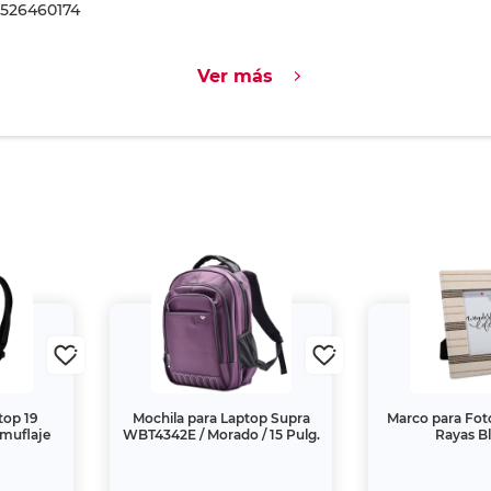
526460174
Ver más
top 19
Mochila para Laptop Supra
Marco para Fo
muflaje
WBT4342E / Morado / 15 Pulg.
Rayas B