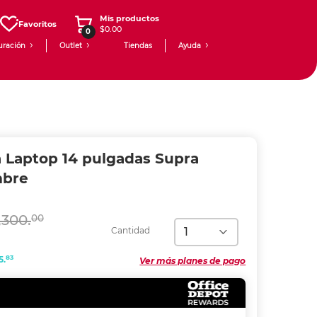
Mis productos
Favoritos
$0.00
0
uración
Outlet
Tiendas
Ayuda
a Laptop 14 pulgadas Supra
mbre
,300.
00
Cantidad
83
5.
Ver más planes de pago