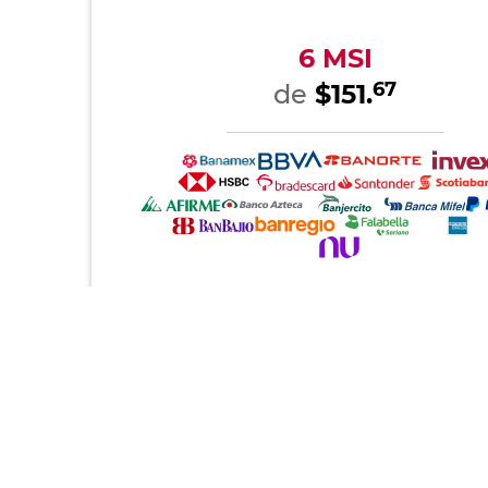
6 MSI
67
de
$151.
Contamos con los siguientes métodos de
Tarjetas de crédito
Pago contra entrega
AMEX