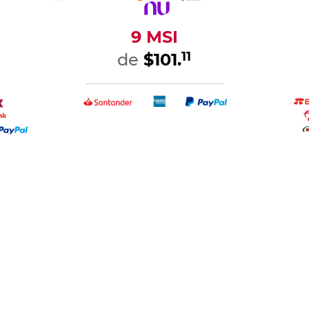
9 MSI
11
de
$101.
 pago:
 débito y
Pago en tienda Office Depot
Depósito o transferencia
PayP
y Radioshack