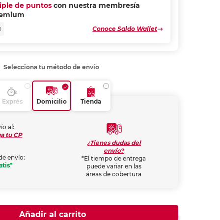
riple de puntos
con nuestra membresía
remium
Conoce Saldo Wallet
N
Selecciona tu método de envío
Exprés
Domicilio
Tienda
ío al:
a tu CP
¿Tienes dudas del
envío?
de envío:
*El tiempo de entrega
atis*
puede variar en las
áreas de cobertura
Añadir al carrito