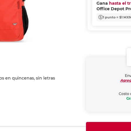
Gana
hasta el t
Office Depot P
1 punto = $1 MX
Env
Agreg
Costo 
Gr