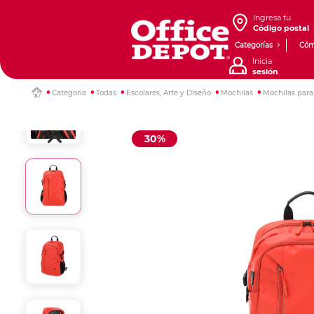
Ingresa tu
Código postal
Categorías
Cóm
Inicia
sesión
Categoría
Todas
Escolares, Arte y Diseño
Mochilas
Mochilas para
30%