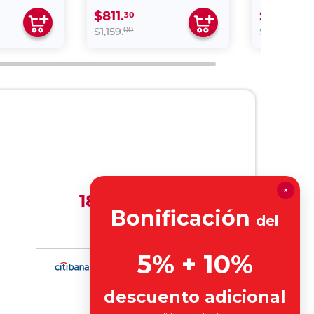
$811.
$50.
30
00
00
00
$1,159.
$179.
×
18 MSI
Bonificación
del
de
5% + 10%
descuento adicional