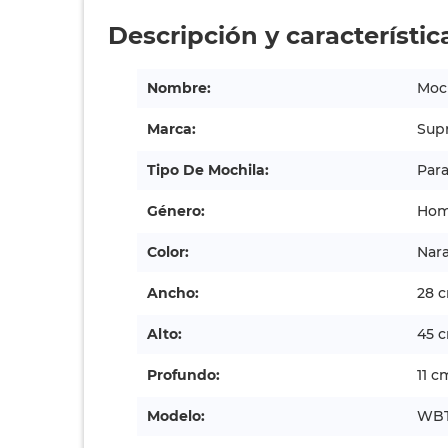
Descripción y característic
Nombre:
Moch
Marca:
Sup
Tipo De Mochila:
Par
Género:
Hom
Color:
Nar
Ancho:
28 
Alto:
45 
Profundo:
11 c
Modelo:
WBT